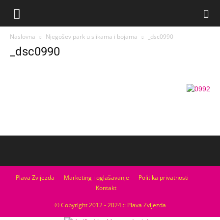
Naslovna
Njegošev park u slikama i bojama
_dsc0990
_dsc0990
Plava Zvijezda
Marketing i oglašavanje
Politika privatnosti
Kontakt
© Copyright 2012 - 2024 :: Plava Zvijezda