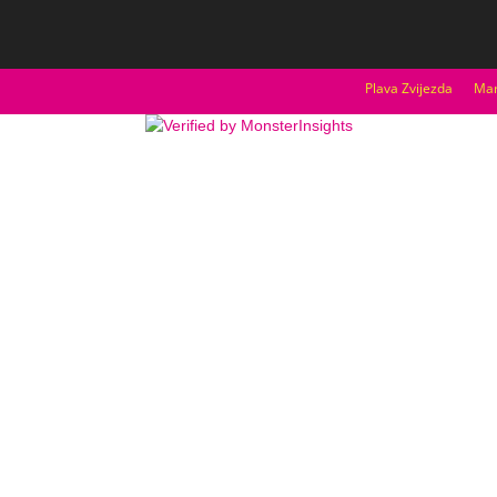
Plava Zvijezda
Mar