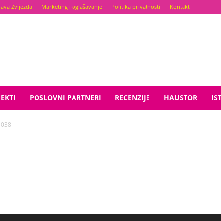
lava Zvijezda
Marketing i oglašavanje
Politika privatnosti
Kontakt
EKTI
POSLOVNI PARTNERI
RECENZIJE
HAUSTOR
IS
1038