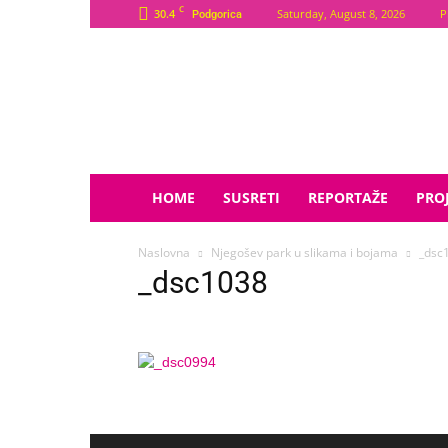
C
30.4
Saturday, August 8, 2026
P
Podgorica
Plava
Zvijezda
HOME
SUSRETI
REPORTAŽE
PROJ
Naslovna
Njegošev park u slikama i bojama
_dsc
_dsc1038