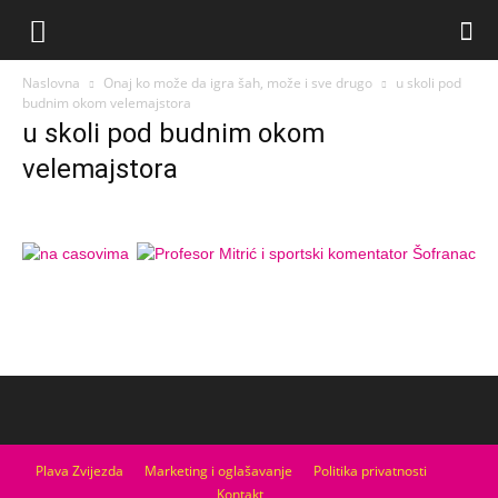
Naslovna
Onaj ko može da igra šah, može i sve drugo
u skoli pod
budnim okom velemajstora
u skoli pod budnim okom
velemajstora
Plava Zvijezda
Marketing i oglašavanje
Politika privatnosti
Kontakt