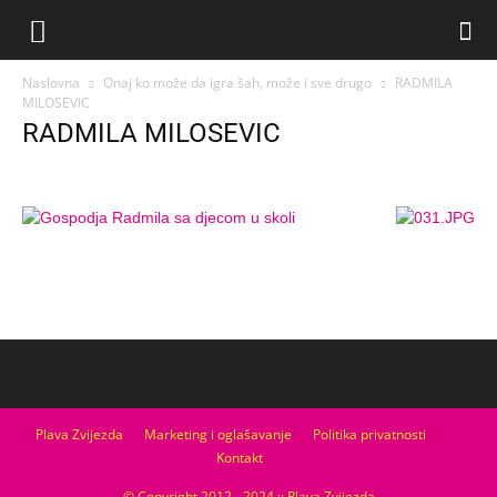
Naslovna
Onaj ko može da igra šah, može i sve drugo
RADMILA
MILOSEVIC
RADMILA MILOSEVIC
Plava Zvijezda
Marketing i oglašavanje
Politika privatnosti
Kontakt
© Copyright 2012 - 2024 :: Plava Zvijezda