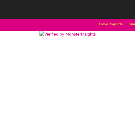
Plava Zvijezda
Mar