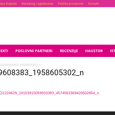
lava Zvijezda
Marketing i oglašavanje
Politika privatnosti
Kontakt
EKTI
POSLOVNI PARTNERI
RECENZIJE
HAUSTOR
IS
64359608383_1958605302_n
9608383_1958605302_n