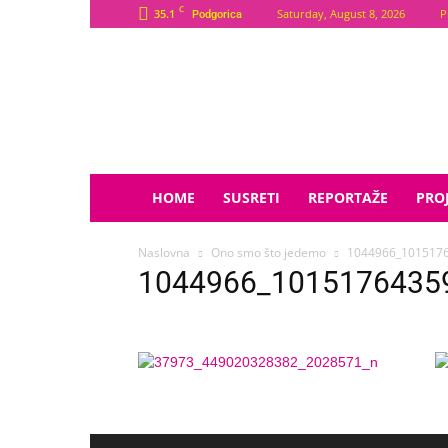
C
35.1
Saturday, August 8, 2026
P
Podgorica
Plava
Zvijezda
HOME
SUSRETI
REPORTAŽE
PROJ
Naslovna
Ono smo što jedemo
1044966_101517
1044966_1015176435