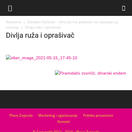
Naslovna
Danijela Stešević – Ono što me podstiče na cvjetanje su
emocije
Divlja ruža i oprašivač
Divlja ruža i oprašivač
Plava Zvijezda
Marketing i oglašavanje
Politika privatnosti
Kontakt
© Copyright 2012 - 2024 :: Plava Zvijezda