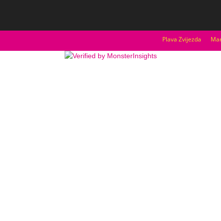
Plava Zvijezda
Mar