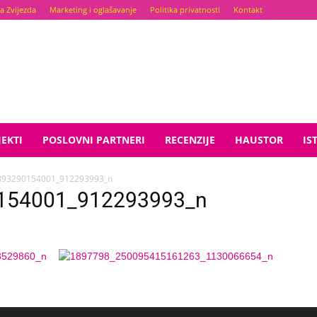
a Zvijezda
Marketing i oglašavanje
Politika privatnosti
Kontakt
EKTI
POSLOVNI PARTNERI
RECENZIJE
HAUSTOR
IS
893290154001_912293993_n
154001_912293993_n