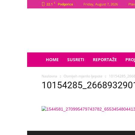
C
22.1
Friday, August 7, 2026
Plav
Podgorica
Plava
Zvijezda
HOME
SUSRETI
REPORTAŽE
PROJ
Naslovna
Osmijeh mjerilo ljepote
10154285_266
10154285_266893290