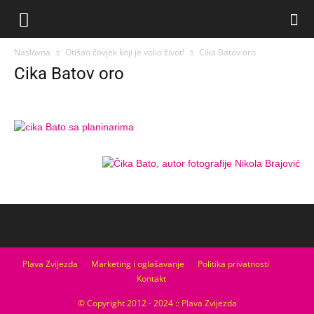
Naslovna
Otišao čovjek koji je volio život!
Cika Batov oro
Cika Batov oro
Plava Zvijezda
Marketing i oglašavanje
Politika privatnosti
Kontakt
© Copyright 2012 - 2024 :: Plava Zvijezda