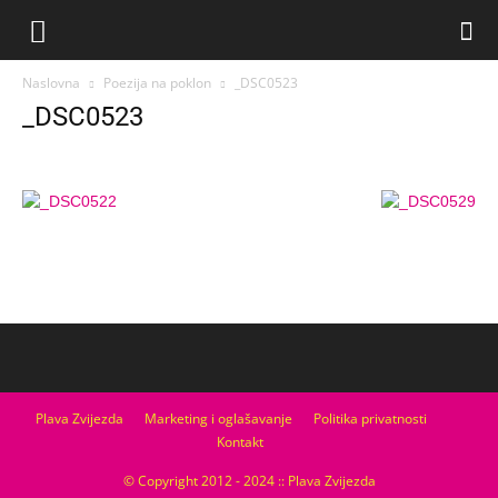
Naslovna
Poezija na poklon
_DSC0523
_DSC0523
Plava Zvijezda
Marketing i oglašavanje
Politika privatnosti
Kontakt
© Copyright 2012 - 2024 :: Plava Zvijezda