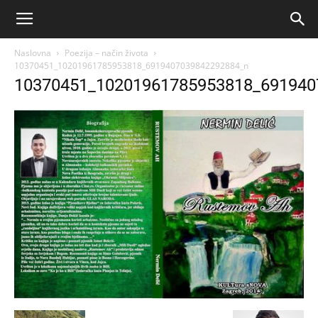
Naslovna
Poezija – način života
10370451_10201961785953818_6919407039842292884_n
10370451_10201961785953818_691940