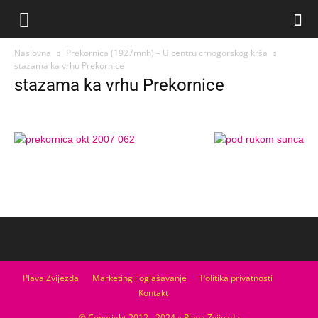
Naslovna
Prekornica (1927mnh) – U centru crnogorskog krša
stazama ka vrhu Prekornice
stazama ka vrhu Prekornice
Plava Zvijezda
Marketing i oglašavanje
Politika privatnosti
Kontakt
© Copyright 2012 - 2024 :: Plava Zvijezda