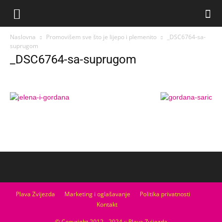
Naslovna
Promovišem sve što je lijepo i plemenito
_DSC6764-sa-
suprugom
_DSC6764-sa-suprugom
Plava Zvijezda
Marketing i oglašavanje
Politika privatnosti
Kontakt
© Copyright 2012 - 2024 :: Plava Zvijezda