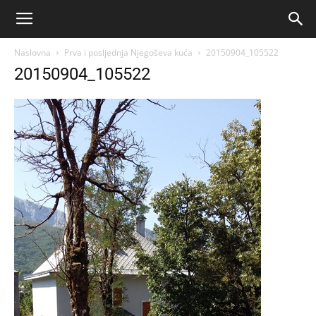
Naslovna
Prva i posljednja Njegoševa kuća
20150904_105522
20150904_105522