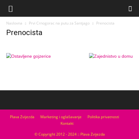
Naslovna
Prvi Crnogorac na putu za Santjago
Prenocista
Prenocista
Plava Zvijezda
Marketing i oglašavanje
Politika privatnosti
Kontakt
© Copyright 2012 - 2024 :: Plava Zvijezda