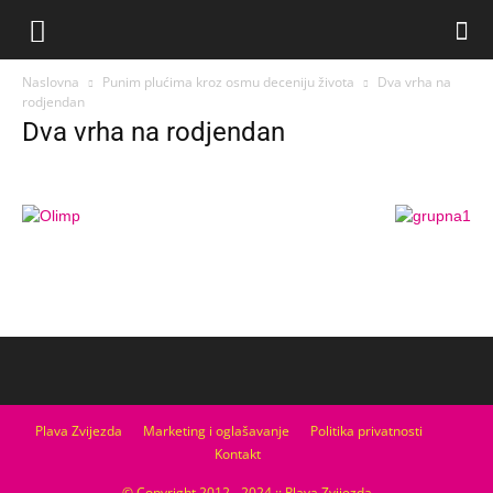
Naslovna
Punim plućima kroz osmu deceniju života
Dva vrha na
rodjendan
Dva vrha na rodjendan
Plava Zvijezda
Marketing i oglašavanje
Politika privatnosti
Kontakt
© Copyright 2012 - 2024 :: Plava Zvijezda