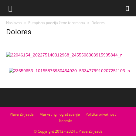
Naslovna
Putopisna poezija žene iz romana
Dolores
Dolores
Plava Zvijezda
Marketing i oglašavanje
Politika privatnosti
Kontakt
© Copyright 2012 - 2024 :: Plava Zvijezda