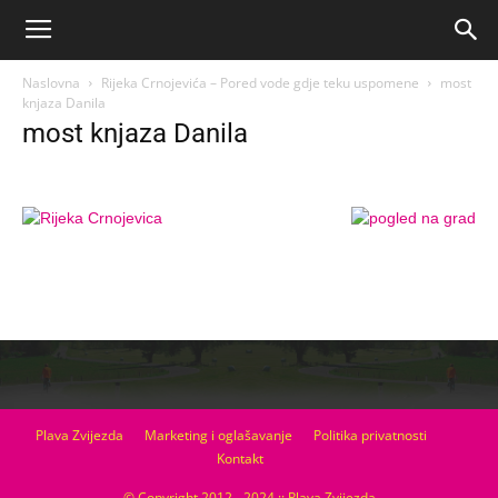
Naslovna
Rijeka Crnojevića – Pored vode gdje teku uspomene
most
knjaza Danila
most knjaza Danila
Plava Zvijezda
Marketing i oglašavanje
Politika privatnosti
Kontakt
© Copyright 2012 - 2024 :: Plava Zvijezda