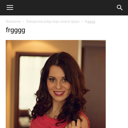
Naslovna
Šekspirova Julija koja stvara lijepo
frgggg
frgggg