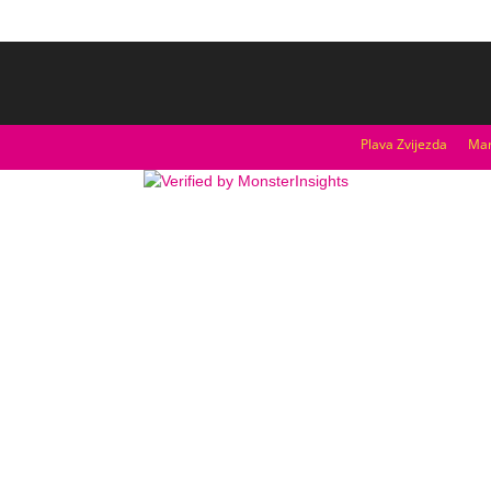
Plava Zvijezda
Mar