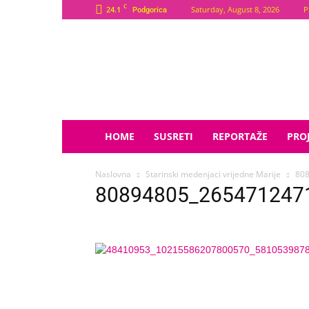
C
24.1
Saturday, August 8, 2026
P
Podgorica
Plava
Zvijezda
HOME
SUSRETI
REPORTAŽE
PROJ
Naslovna
Starinski medenjaci vrijedne Marije
80
80894805_265471247