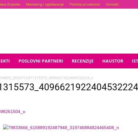
lava Zvijezda
Marketing i oglašavanje
Politika privatnosti
Kontakt
EKTI
POSLOVNI PARTNERI
RECENZIJE
HAUSTOR
IS
894805_2654712471315573_4096621922404532224_n
1315573_4096621922404532224