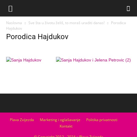
Naslovna
Sve šta u životu želiš, to moraš uraditi danas!
Porodica
Hajdukov
Porodica Hajdukov
Plava Zvijezda
Marketing i oglašavanje
Politika privatnosti
Kontakt
© Copyright 2012 - 2024 :: Plava Zvijezda