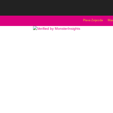
Plava Zvijezda
Mar