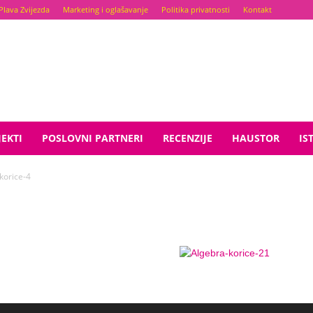
Plava Zvijezda
Marketing i oglašavanje
Politika privatnosti
Kontakt
EKTI
POSLOVNI PARTNERI
RECENZIJE
HAUSTOR
IS
korice-4