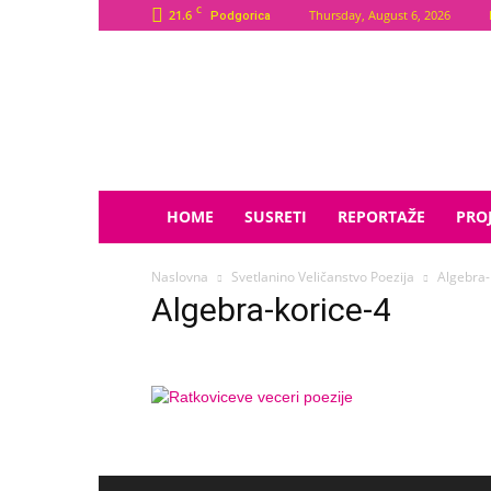
C
21.6
Thursday, August 6, 2026
Podgorica
Plava
Zvijezda
HOME
SUSRETI
REPORTAŽE
PROJ
Naslovna
Svetlanino Veličanstvo Poezija
Algebra-
Algebra-korice-4