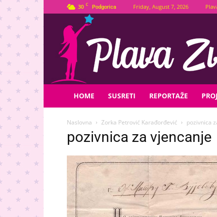
C
30
Friday, August 7, 2026
Plav
Podgorica
Plava
Zvijezda
HOME
SUSRETI
REPORTAŽE
PROJ
Naslovna
Zorka Petrović Karađorđević
pozivnica z
pozivnica za vjencanje