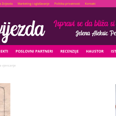
a Zvijezda
Marketing i oglašavanje
Politika privatnosti
Kontakt
EKTI
POSLOVNI PARTNERI
RECENZIJE
HAUSTOR
IS
a vjencanje