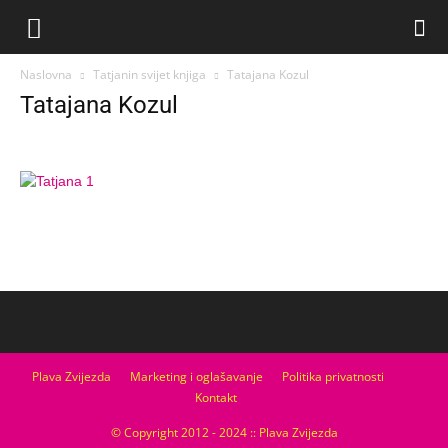
Naslovna
Tatjanin svijet knjiga
Tatajana Kozul
Tatajana Kozul
Plava Zvijezda
Marketing i oglašavanje
Politika privatnosti
Kontakt
© Copyright 2012 - 2024 :: Plava Zvijezda