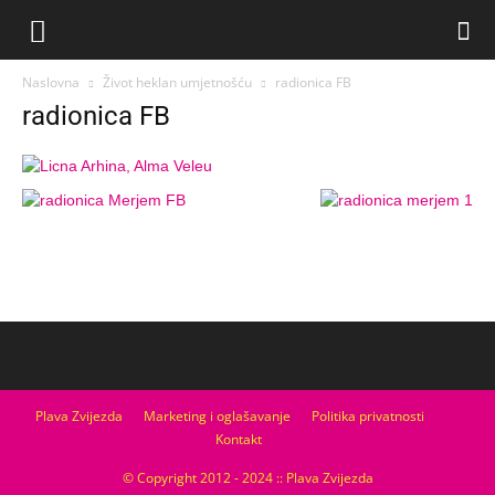
Naslovna
Život heklan umjetnošću
radionica FB
radionica FB
Plava Zvijezda
Marketing i oglašavanje
Politika privatnosti
Kontakt
© Copyright 2012 - 2024 :: Plava Zvijezda