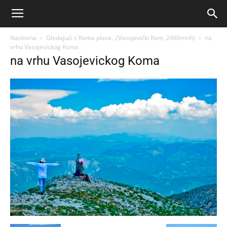
Naslovna
Gledajući s Koma plava…(Vasojevićki Kom, 2460mnh)
na
vrhu Vasojevickog Koma
na vrhu Vasojevickog Koma