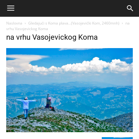
Naslovna
Gledajući s Koma plava…(Vasojevićki Kom, 2460mnh)
na
vrhu Vasojevickog Koma
na vrhu Vasojevickog Koma