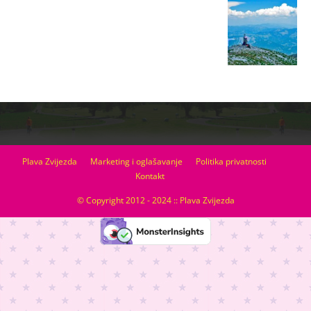
Plava Zvijezda
Marketing i oglašavanje
Politika privatnosti
Kontakt
© Copyright 2012 - 2024 :: Plava Zvijezda