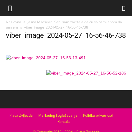
Naslovna
Jasna Milošević: Sebi sam zacrtala da ću sa osmijehom da
umrem
viber_image_2024-05-27_16-56-46-738
viber_image_2024-05-27_16-56-46-738
Plava Zvijezda
Marketing i oglašavanje
Politika privatnosti
Kontakt
© Copyright 2012 - 2024 :: Plava Zvijezda