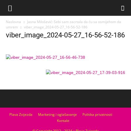
Naslovna
Jasna Milošević: Sebi sam zacrtala da ću sa osmijehom da
umrem
viber_image_2024-05-27_16-56-52-186
viber_image_2024-05-27_16-56-52-186
Plava Zvijezda
Marketing i oglašavanje
Politika privatnosti
Kontakt
© Copyright 2012 - 2024 :: Plava Zvijezda