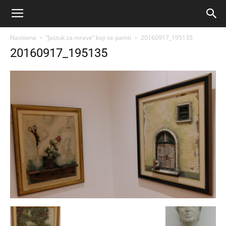
Naslovna
“Jastuk za mrave” koji se pamti
20160917_195135
20160917_195135