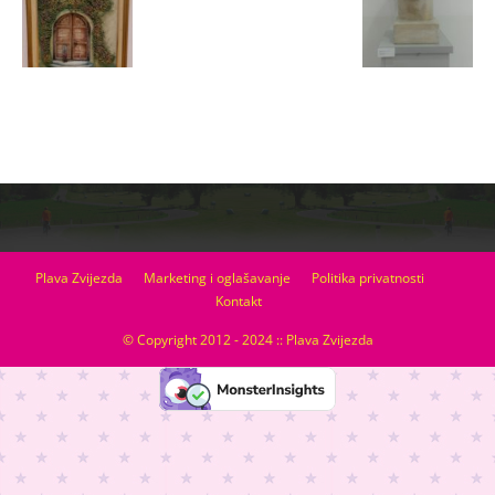
Plava Zvijezda
Marketing i oglašavanje
Politika privatnosti
Kontakt
© Copyright 2012 - 2024 :: Plava Zvijezda