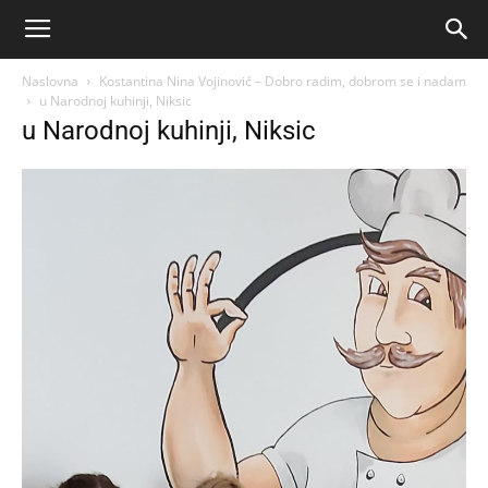
Naslovna
Kostantina Nina Vojinović – Dobro radim, dobrom se i nadam
u Narodnoj kuhinji, Niksic
u Narodnoj kuhinji, Niksic