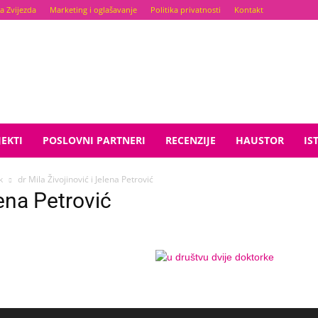
a Zvijezda
Marketing i oglašavanje
Politika privatnosti
Kontakt
EKTI
POSLOVNI PARTNERI
RECENZIJE
HAUSTOR
IS
k
dr Mila Živojinović i Jelena Petrović
lena Petrović