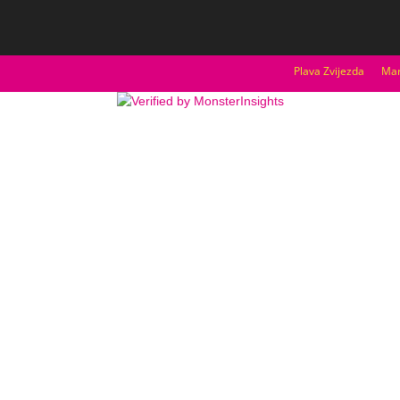
Plava Zvijezda
Mar