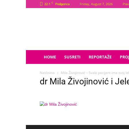
C
22.1
Friday, August 7, 2026
Plav
Podgorica
Plava
Zvijezda
HOME
SUSRETI
REPORTAŽE
PROJ
Naslovna
Mila Živojinović – Svaki pacijent ima svoj le
dr Mila Živojinović i Je