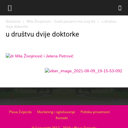
Naslovna
Mila Živojinović – Svaki pacijent ima svoj lek
u društvu
dvije doktorke
u društvu dvije doktorke
Plava Zvijezda
Marketing i oglašavanje
Politika privatnosti
Kontakt
© Copyright 2012 - 2024 :: Plava Zvijezda