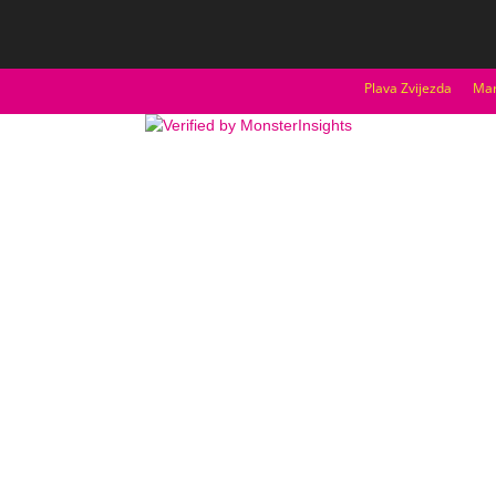
Plava Zvijezda
Mar