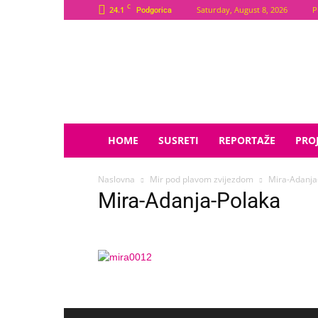
C
24.1
Saturday, August 8, 2026
P
Podgorica
Plava
Zvijezda
HOME
SUSRETI
REPORTAŽE
PROJ
Naslovna
Mir pod plavom zvijezdom
Mira-Adanja
Mira-Adanja-Polaka