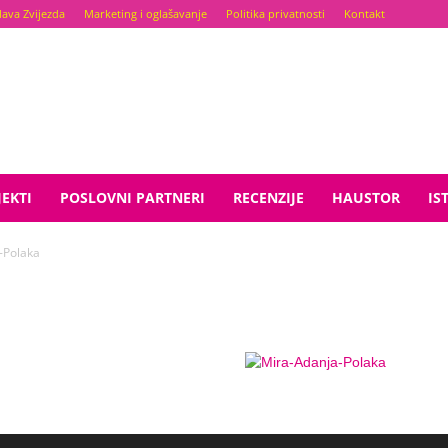
lava Zvijezda
Marketing i oglašavanje
Politika privatnosti
Kontakt
EKTI
POSLOVNI PARTNERI
RECENZIJE
HAUSTOR
IS
-Polaka