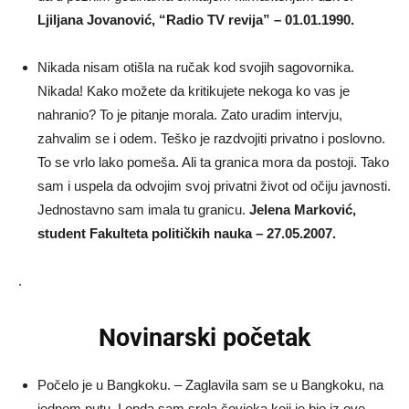
Ljiljana Jovanović, “Radio TV revija” – 01.01.1990.
Nikada nisam otišla na ručak kod svojih sagovornika.
Nikada! Kako možete da kritikujete nekoga ko vas je
nahranio? To je pitanje morala. Zato uradim intervju,
zahvalim se i odem. Teško je razdvojiti privatno i poslovno.
To se vrlo lako pomeša. Ali ta granica mora da postoji. Tako
sam i uspela da odvojim svoj privatni život od očiju javnosti.
Jednostavno sam imala tu granicu.
Jelena Marković,
student Fakulteta političkih nauka – 27.05.2007.
.
Novinarski početak
Počelo je u Bangkoku. – Zaglavila sam se u Bangkoku, na
jednom putu. I onda sam srela čovjeka koji je bio iz ove