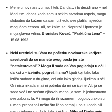
Mene u novinarstvu nisu hteli. Da, da… i to decidirano – ne!
Međutim, danas kada sam u nekim stvarima uspela, mogu
slobodno da kažem da sam u životu sve platila najvećom
mogućom cenom. Ali, ne žalim se. Naprotiv! Upornost je
moja glavna vrlina.
Branislav Kovač, “Praktična žena” –
15.08.1992
Neki urednici su Vam na početku novinarske karijere
savetovali da se manete ovog posla jer ste
“netalentovani”? Mogu li sada da Vas pogledaju u oči i
da kažu – izvinite, pogrešili smo?
Ljudi koji tako lako
izriču sudove o drugima, oni vrlo lako gledaju ljudima u oči.
Oni nisu nikada imali ni potrebu da mi se izvine. Ali, ja se
sada već i ne sećam njihovih imena, ja sam ih jednostavno
sve zaboravila. A i mogu da ih razumem, pogotovu ako su
u meni prepoznali nešto što lično nemaju, pa su onda bili
samo ljubomorni. Ja to tako i vidim.
Milorad Doderović,