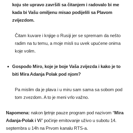
koju ste upravo završili sa čitanjem i radovalo bi me
kada bi Vašu omiljenu misao podijelili sa Plavom
zvijezdom.
Čitam kuvare i knjige o Rusiji jer se spremam da nešto
radim na tu temu, a moje misli su uvek upućene onima
koje volim.
Gospođo Miro, koje je boje Vaša zvijezda i kako je to
biti Mira Adanja Polak pod njom?
Pa mislim da je plava i u miru sam sama sa sobom pod
tom zvezdom. A to je meni vrlo važno.
Napomena:
nakon ljetnje pauze program pod nazivom “
Mira
Adanja-Polak i Vi
” počinje emitovanje uživo u subotu 14.
septembra u 14h na Prvom kanalu RTS-a.