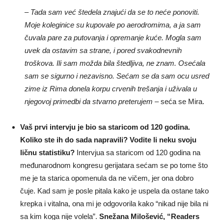
– Tada sam već štedela znajući da se to neće ponoviti.
Moje koleginice su kupovale po aerodromima, a ja sam
čuvala pare za putovanja i opremanje kuće. Mogla sam
uvek da ostavim sa strane, i pored svakodnevnih
troškova. Ili sam možda bila štedljiva, ne znam. Osećala
sam se sigurno i nezavisno. Sećam se da sam ocu usred
zime iz Rima donela korpu crvenih trešanja i uživala u
njegovoj primedbi da stvarno preterujem
– seća se Mira.
Vaš prvi intervju je bio sa staricom od 120 godina.
Koliko ste ih do sada napravili? Vodite li neku svoju
ličnu statistiku?
Intervjua sa staricom od 120 godina na
međunarodnom kongresu gerijatara sećam se po tome što
me je ta starica opomenula da ne vičem, jer ona dobro
čuje. Kad sam je posle pitala kako je uspela da ostane tako
krepka i vitalna, ona mi je odgovorila kako “nikad nije bila ni
sa kim koga nije volela”.
Snežana Milošević, “Readers