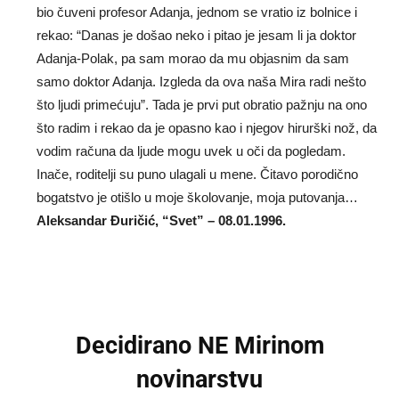
bio čuveni profesor Adanja, jednom se vratio iz bolnice i
rekao: “Danas je došao neko i pitao je jesam li ja doktor
Adanja-Polak, pa sam morao da mu objasnim da sam
samo doktor Adanja. Izgleda da ova naša Mira radi nešto
što ljudi primećuju”. Tada je prvi put obratio pažnju na ono
što radim i rekao da je opasno kao i njegov hirurški nož, da
vodim računa da ljude mogu uvek u oči da pogledam.
Inače, roditelji su puno ulagali u mene. Čitavo porodično
bogatstvo je otišlo u moje školovanje, moja putovanja…
Aleksandar Đuričić, “Svet” – 08.01.1996.
Decidirano NE Mirinom
novinarstvu