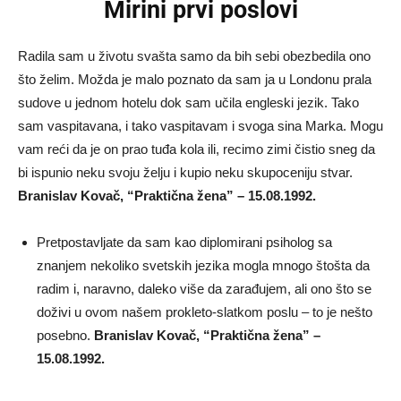
Mirini prvi poslovi
Radila sam u životu svašta samo da bih sebi obezbedila ono
što želim. Možda je malo poznato da sam ja u Londonu prala
sudove u jednom hotelu dok sam učila engleski jezik. Tako
sam vaspitavana, i tako vaspitavam i svoga sina Marka. Mogu
vam reći da je on prao tuđa kola ili, recimo zimi čistio sneg da
bi ispunio neku svoju želju i kupio neku skupoceniju stvar.
Branislav Kovač, “Praktična žena” – 15.08.1992.
Pretpostavljate da sam kao diplomirani psiholog sa
znanjem nekoliko svetskih jezika mogla mnogo štošta da
radim i, naravno, daleko više da zarađujem, ali ono što se
doživi u ovom našem prokleto-slatkom poslu – to je nešto
posebno.
Branislav Kovač, “Praktična žena” –
15.08.1992.