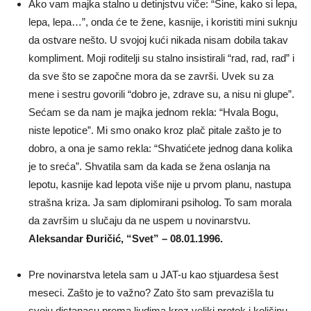
Ako vam majka stalno u detinjstvu viče: “Sine, kako si lepa,
lepa, lepa…”, onda će te žene, kasnije, i koristiti mini suknju
da ostvare nešto. U svojoj kući nikada nisam dobila takav
kompliment. Moji roditelji su stalno insistirali “rad, rad, rad” i
da sve što se započne mora da se završi. Uvek su za
mene i sestru govorili “dobro je, zdrave su, a nisu ni glupe”.
Sećam se da nam je majka jednom rekla: “Hvala Bogu,
niste lepotice”. Mi smo onako kroz plač pitale zašto je to
dobro, a ona je samo rekla: “Shvatićete jednog dana kolika
je to sreća”. Shvatila sam da kada se žena oslanja na
lepotu, kasnije kad lepota više nije u prvom planu, nastupa
strašna kriza. Ja sam diplomirani psiholog. To sam morala
da završim u slučaju da ne uspem u novinarstvu.
Aleksandar Đuričić, “Svet” – 08.01.1996.
Pre novinarstva letela sam u JAT-u kao stjuardesa šest
meseci. Zašto je to važno? Zato što sam prevazišla tu
svoju distanacu prema ljudima kroz veliki protok i količinu