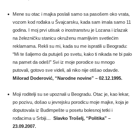
Mene su otac i majka poslali samo sa pasošem oko vrata,
vozom kod rođaka u Švajcarsku, kada sam imala samo 11
godina. I moj prvi utisak o inostranstvu je Lozana i izlazak
na železničku stanicu okruženu mamljivim svetlećim
reklamama. Rekli su mi, kada su me ispratili u Beogradu:
“Mi te šaljemo da putuješ po svetu, kako ti nikada ne bi palo
na pamet da odeš!” Svi iz moje porodice su mnogo
putovali, gotovo sve videli, ali niko nije otišao odavde.
Milorad Doderović, “Narodne novine” – 02.12.1995.
Moji roditelji su se upoznali u Beogradu. Otac je, kao lekar,
po pozivu, došao u jevrejsku porodicu moje majke, koja je
doputovala iz Budimpešte u posetu bolesnoj tetki i
rođacima u Srbiji…
Slavko Trošelj, “Politika” –
23.09.2007.