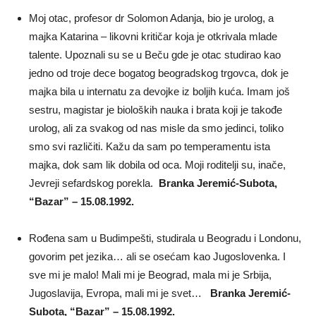
Moj otac, profesor dr Solomon Adanja, bio je urolog, a
majka Katarina – likovni kritičar koja je otkrivala mlade
talente. Upoznali su se u Beču gde je otac studirao kao
jedno od troje dece bogatog beogradskog trgovca, dok je
majka bila u internatu za devojke iz boljih kuća. Imam još
sestru, magistar je bioloških nauka i brata koji je takođe
urolog, ali za svakog od nas misle da smo jedinci, toliko
smo svi različiti. Kažu da sam po temperamentu ista
majka, dok sam lik dobila od oca. Moji roditelji su, inače,
Jevreji sefardskog porekla.
Branka Jeremić-Subota,
“Bazar” – 15.08.1992.
Rođena sam u Budimpešti, studirala u Beogradu i Londonu,
govorim pet jezika… ali se osećam kao Jugoslovenka. I
sve mi je malo! Mali mi je Beograd, mala mi je Srbija,
Jugoslavija, Evropa, mali mi je svet…
Branka Jeremić-
Subota, “Bazar” – 15.08.1992.