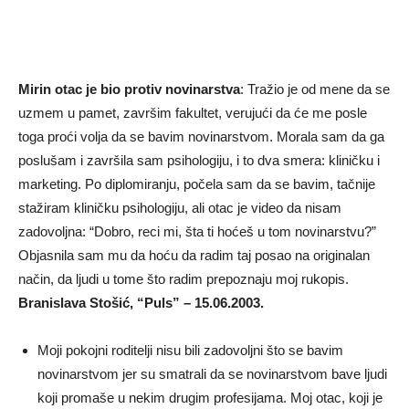
Mirin otac je bio protiv novinarstva
: Tražio je od mene da se
uzmem u pamet, završim fakultet, verujući da će me posle
toga proći volja da se bavim novinarstvom. Morala sam da ga
poslušam i završila sam psihologiju, i to dva smera: kliničku i
marketing. Po diplomiranju, počela sam da se bavim, tačnije
stažiram kliničku psihologiju, ali otac je video da nisam
zadovoljna: “Dobro, reci mi, šta ti hoćeš u tom novinarstvu?”
Objasnila sam mu da hoću da radim taj posao na originalan
način, da ljudi u tome što radim prepoznaju moj rukopis.
Branislava Stošić, “Puls” – 15.06.2003.
Moji pokojni roditelji nisu bili zadovoljni što se bavim
novinarstvom jer su smatrali da se novinarstvom bave ljudi
koji promaše u nekim drugim profesijama. Moj otac, koji je