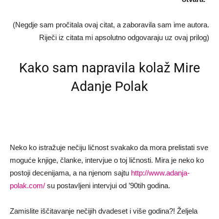
(Negdje sam pročitala ovaj citat, a zaboravila sam ime autora.
Riječi iz citata mi apsolutno odgovaraju uz ovaj prilog)
Kako sam napravila kolaž Mire
Adanje Polak
Neko ko istražuje nečiju ličnost svakako da mora prelistati sve
moguće knjige, članke, intervjue o toj ličnosti. Mira je neko ko
postoji decenijama, a na njenom sajtu
http://www.adanja-
polak.com/
su postavljeni intervjui od ’90tih godina.
Zamislite iščitavanje nečijih dvadeset i više godina?! Željela