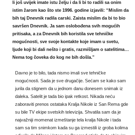
li još uvijek imate istu želju i da li bi to radili sa onim
istim žarom kao što ste 1996. godine izjavili: “Mislim da
bih taj Dnevnik radila carski. Zaista mislim da bi to bio
savršen Dnevnik. Ja sam oslobođena svih mogućih
pritisaka, a za Dnevnik bih koristila sve tehničke
mogućnosti, sve svoje kontakte koje imam u svetu,
ljude koji bi dali nešto i gratis, razmišljam o satelitima…
Nema tog čoveka do kog ne bih došla.”
Davno je to bilo, tada nismo imali sve tehničke
mogućnosti. Sada je sve drugačije. Sećam se kako sam
jurila da stignem da u jednom danu donesem snimak iz
daleka. Satelit je tada bio ipak retkost. Nikada neću
zaboraviti prenos ostataka Kralja Nikole iz San Rema gde
su bile TV ekipe svetskih televizija. Shvatila sam da je
najvažniji momenat izmeštanje tela kralja Nikole i tada
sam sa tim snimkom kada su ga izmestili iz groba kolima