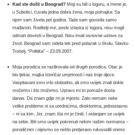
Kad ste došli u Beograd?
Moji su bili u logoru, a mene je,
u Subotici, čuvala jedna dobra žena, moja pomajka. Sa
njom sam živela pet godina. Tada sam govorila samo
mađarski. Roditelji me, posle izlaska iz logora, nisu mogli
odmah dovesti u Beograd. Nisu imali osnovne uslove za
život. Beograd sam videla tek pred polazak u školu. Slavko
Trošelj, “Politika” – 23.09.2007.
Moja porodica se razlikovala od drugih porodica. Otac je
bio ljekar, majka istoričar umjetnosti i nas troje djece.
Vaspitavani smo vrlo slobodno, ali smo uvijek znali dokle
možemo i što možemo. Upravo mi to pomaže dosta
danas. Da znam gdje mi je mjesto. Zato nemam neke
velike probleme ni sa urednicima, direktorima, jednostavno
– ni sa kim. Jer, znam šta mi je činiti. I oslanjam se uvijek
na sebe. Bili smo uvijek pokrenuti nekim našim normama –
porodičnim i nijesmo se nešto pretjerano rukovodili onime