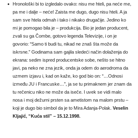
Hronološki bi to izgledalo ovako: nisu me hteli, pa neće me,
pa me i dalje – neće! Zaista me dugo, dugo nisu hteli. A ja
sam sve htela odmah i tako i nikako drugačije. Jedino ko
mi je pomogao bila je – produkcija. Bio je jedan producent,
zvali su ga Čombe, gotovo legenda Televizije, i on je
govorio: “Samo ti budi tu, nikad ne znaš šta može da
iskrsne.” Godinama sam gajila sledeći način dolaženja do
ekrana: sedim ispred producentske sobe, nešto se hitno
javi, pa neko ne zna jezik, onda ja odem do aerodroma da
uzmem izjavu i, kad on kaže, ko god bio on: “…Odnosi
između JU i Francuske…”, ja se tu primaknem jer znam da
tu rečenicu niko ne može da iseče. I uvek se vidi malo
nosa i moj dežurni prsten sa ametistom na malom prstu –
koji je dugo bio simbol da je to Mira Adanja-Polak.
Veselin
Kljajić, “Kuća stil” – 15.12.1998.