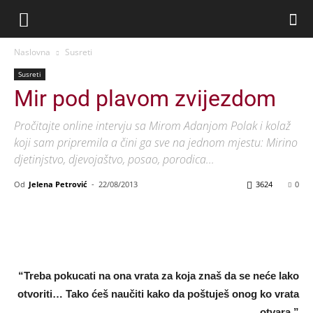
Naslovna
Susreti
Susreti
Mir pod plavom zvijezdom
Pročitajte online intervju sa Mirom Adanjom Polak i kolaž
koji sam pripremila a čini ga sve na jednom mjestu: Mirino
djetinjstvo, djevojaštvo, posao, porodica...
Od
Jelena Petrović
-
22/08/2013
3624
0
“Treba pokucati na ona vrata za koja znaš da se neće lako
otvoriti… Tako ćeš naučiti kako da poštuješ onog ko vrata
otvara.”