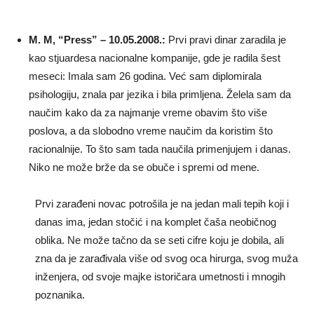
M. M, “Press” – 10.05.2008.:
Prvi pravi dinar zaradila je
kao stjuardesa nacionalne kompanije, gde je radila šest
meseci: Imala sam 26 godina. Već sam diplomirala
psihologiju, znala par jezika i bila primljena. Želela sam da
naučim kako da za najmanje vreme obavim što više
poslova, a da slobodno vreme naučim da koristim što
racionalnije. To što sam tada naučila primenjujem i danas.
Niko ne može brže da se obuče i spremi od mene.
Prvi zarađeni novac potrošila je na jedan mali tepih koji i
danas ima, jedan stočić i na komplet čaša neobičnog
oblika. Ne može tačno da se seti cifre koju je dobila, ali
zna da je zarađivala više od svog oca hirurga, svog muža
inženjera, od svoje majke istoričara umetnosti i mnogih
poznanika.