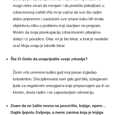
mogu neke stvari da menjam i da ponešto poboljšam u
zdravstvenoj zaštiti.Vrlo mi je važno da sve što radim
dobro pripremim i saslušam sve strane kako bih imala
objektivnu sliku o problemu koji stavljam na program.
Mislim da moja preokupacija zdravstvenim pitanjima
dolazi i iz porodice. Otac mi je bio lekar, a brat je nasledio
oca! Moja snaja je takođe lekar.
Šta Vi činite da unaprijedite svoje zdravlje?
Živim vrlo umereno koliko god moj posao izgledao
turbulentno. Disciplinovana sam gde god bila, izbegavam
ljude sa negativnim energijama koje prepoznajem pa ih se
klonim, dosta radim i ne zapostavljam rekreaciju.
Znam da ne žalite novca na pozorište, knjige, opere…
Gajite ljepotu življenja, a mene zanima koja je knjiga