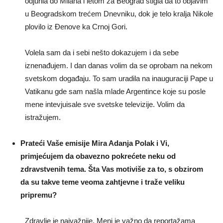
odjurila do Milana i letom za Beograd stigla da to objavim
u Beogradskom trećem Dnevniku, dok je telo kralja Nikole
plovilo iz Đenove ka Crnoj Gori.
Volela sam da i sebi nešto dokazujem i da sebe
iznenađujem. I dan danas volim da se oprobam na nekom
svetskom događaju. To sam uradila na inauguraciji Pape u
Vatikanu gde sam našla mlade Argentince koje su posle
mene intevjuisale sve svetske televizije. Volim da
istražujem.
Prateći Vaše emisije Mira Adanja Polak i Vi,
primjećujem da obavezno pokrećete neku od
zdravstvenih tema. Šta Vas motiviše za to, s obzirom
da su takve teme veoma zahtjevne i traže veliku
pripremu?
Zdravlje je najvažnije. Meni je važno da reportažama