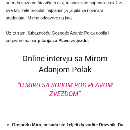
sam da saznam što više o njoj, te sam zato napravila kolaž za
sve koji žele pročitati najzanimljivija pitanja novinara i
studenata i Mirine odgovore na ista.
Uz to sam, ljubaznošću Gospođe Adanje Polak dobila i
odgovore na par
pitanja za Plavu zvijezdu.
Online intervju sa Mirom
Adanjom Polak
“U MIRU SA SOBOM POD PLAVOM
ZVEZDOM”
Gospođo Miro, nekada ste željeli da vodite Dnevnik. Da