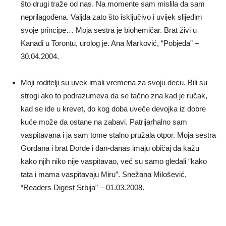
što drugi traže od nas. Na momente sam mislila da sam
neprilagođena. Valjda zato što isključivo i uvijek slijedim
svoje principe… Moja sestra je biohemičar. Brat živi u
Kanadi u Torontu, urolog je. Ana Marković, “Pobjeda” –
30.04.2004.
Moji roditelji su uvek imali vremena za svoju decu. Bili su
strogi ako to podrazumeva da se tačno zna kad je ručak,
kad se ide u krevet, do kog doba uveče devojka iz dobre
kuće može da ostane na zabavi. Patrijarhalno sam
vaspitavana i ja sam tome stalno pružala otpor. Moja sestra
Gordana i brat Đorđe i dan-danas imaju običaj da kažu
kako njih niko nije vaspitavao, već su samo gledali “kako
tata i mama vaspitavaju Miru”. Snežana Milošević,
“Readers Digest Srbija” – 01.03.2008.