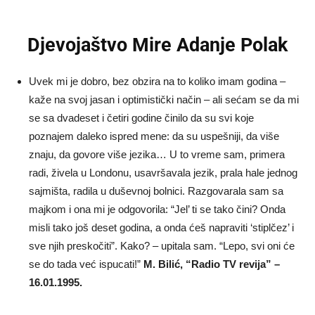
Djevojaštvo Mire Adanje Polak
Uvek mi je dobro, bez obzira na to koliko imam godina –
kaže na svoj jasan i optimistički način – ali sećam se da mi
se sa dvadeset i četiri godine činilo da su svi koje
poznajem daleko ispred mene: da su uspešniji, da više
znaju, da govore više jezika… U to vreme sam, primera
radi, živela u Londonu, usavršavala jezik, prala hale jednog
sajmišta, radila u duševnoj bolnici. Razgovarala sam sa
majkom i ona mi je odgovorila: “Jel’ ti se tako čini? Onda
misli tako još deset godina, a onda ćeš napraviti ‘stiplčez’ i
sve njih preskočiti”. Kako? – upitala sam. “Lepo, svi oni će
se do tada već ispucati!”
M. Bilić, “Radio TV revija” –
16.01.1995.