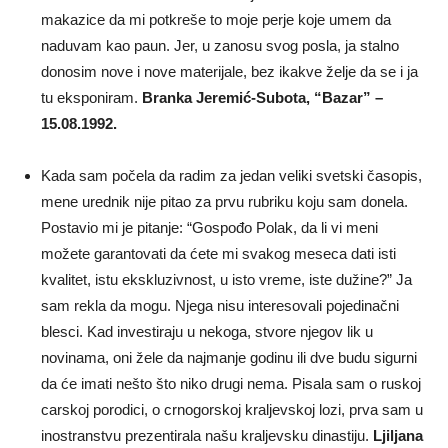
makazice da mi potkreše to moje perje koje umem da
naduvam kao paun. Jer, u zanosu svog posla, ja stalno
donosim nove i nove materijale, bez ikakve želje da se i ja
tu eksponiram.
Branka Jeremić-Subota, “Bazar” –
15.08.1992.
Kada sam počela da radim za jedan veliki svetski časopis,
mene urednik nije pitao za prvu rubriku koju sam donela.
Postavio mi je pitanje: “Gospođo Polak, da li vi meni
možete garantovati da ćete mi svakog meseca dati isti
kvalitet, istu ekskluzivnost, u isto vreme, iste dužine?” Ja
sam rekla da mogu. Njega nisu interesovali pojedinačni
blesci. Kad investiraju u nekoga, stvore njegov lik u
novinama, oni žele da najmanje godinu ili dve budu sigurni
da će imati nešto što niko drugi nema. Pisala sam o ruskoj
carskoj porodici, o crnogorskoj kraljevskoj lozi, prva sam u
inostranstvu prezentirala našu kraljevsku dinastiju.
Ljiljana