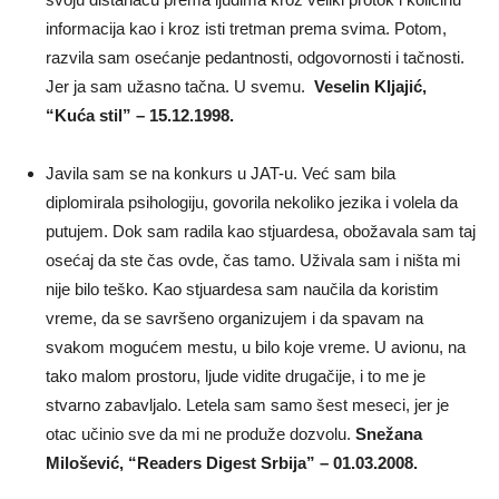
informacija kao i kroz isti tretman prema svima. Potom,
razvila sam osećanje pedantnosti, odgovornosti i tačnosti.
Jer ja sam užasno tačna. U svemu.
Veselin Kljajić,
“Kuća stil” – 15.12.1998.
Javila sam se na konkurs u JAT-u. Već sam bila
diplomirala psihologiju, govorila nekoliko jezika i volela da
putujem. Dok sam radila kao stjuardesa, obožavala sam taj
osećaj da ste čas ovde, čas tamo. Uživala sam i ništa mi
nije bilo teško. Kao stjuardesa sam naučila da koristim
vreme, da se savršeno organizujem i da spavam na
svakom mogućem mestu, u bilo koje vreme. U avionu, na
tako malom prostoru, ljude vidite drugačije, i to me je
stvarno zabavljalo. Letela sam samo šest meseci, jer je
otac učinio sve da mi ne produže dozvolu.
Snežana
Milošević, “Readers Digest Srbija” – 01.03.2008.