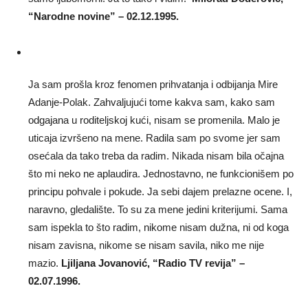
“Narodne novine” – 02.12.1995.
Ja sam prošla kroz fenomen prihvatanja i odbijanja Mire
Adanje-Polak. Zahvaljujući tome kakva sam, kako sam
odgajana u roditeljskoj kući, nisam se promenila. Malo je
uticaja izvršeno na mene. Radila sam po svome jer sam
osećala da tako treba da radim. Nikada nisam bila očajna
što mi neko ne aplaudira. Jednostavno, ne funkcionišem po
principu pohvale i pokude. Ja sebi dajem prelazne ocene. I,
naravno, gledalište. To su za mene jedini kriterijumi. Sama
sam ispekla to što radim, nikome nisam dužna, ni od koga
nisam zavisna, nikome se nisam savila, niko me nije
mazio.
Ljiljana Jovanović, “Radio TV revija” –
02.07.1996.