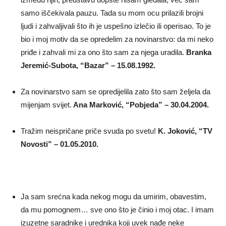
samo iščekivala pauzu. Tada su mom ocu prilazili brojni
ljudi i zahvaljivali što ih je uspešno izlečio ili operisao. To je
bio i moj motiv da se opredelim za novinarstvo: da mi neko
priđe i zahvali mi za ono što sam za njega uradila.
Branka
Jeremić-Subota, “Bazar” – 15.08.1992.
Za novinarstvo sam se opredijelila zato što sam željela da
mijenjam svijet.
Ana Marković, “Pobjeda” – 30.04.2004.
Tražim neispričane priče svuda po svetu!
K. Joković, “TV
Novosti” – 01.05.2010.
Ja sam srećna kada nekog mogu da umirim, obavestim,
da mu pomognem… sve ono što je činio i moj otac. I imam
izuzetne saradnike i urednika koji uvek nađe neke