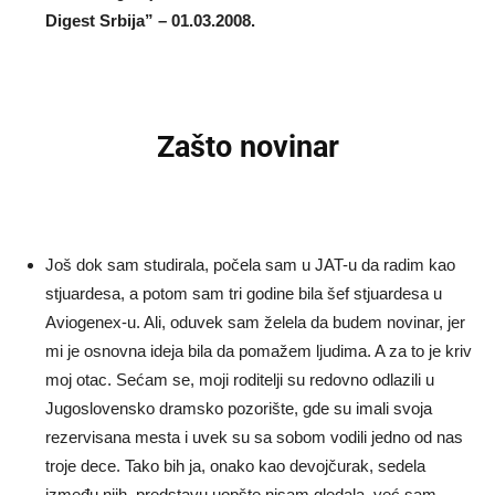
Digest Srbija” – 01.03.2008.
Zašto novinar
Još dok sam studirala, počela sam u JAT-u da radim kao
stjuardesa, a potom sam tri godine bila šef stjuardesa u
Aviogenex-u. Ali, oduvek sam želela da budem novinar, jer
mi je osnovna ideja bila da pomažem ljudima. A za to je kriv
moj otac. Sećam se, moji roditelji su redovno odlazili u
Jugoslovensko dramsko pozorište, gde su imali svoja
rezervisana mesta i uvek su sa sobom vodili jedno od nas
troje dece. Tako bih ja, onako kao devojčurak, sedela
između njih, predstavu uopšte nisam gledala, već sam