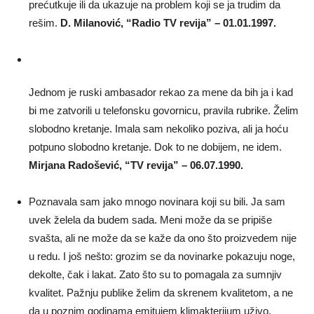
prećutkuje ili da ukazuje na problem koji se ja trudim da
rešim.
D. Milanović, “Radio TV revija” – 01.01.1997.
Jednom je ruski ambasador rekao za mene da bih ja i kad
bi me zatvorili u telefonsku govornicu, pravila rubrike. Želim
slobodno kretanje. Imala sam nekoliko poziva, ali ja hoću
potpuno slobodno kretanje. Dok to ne dobijem, ne idem.
Mirjana Radošević, “TV revija” – 06.07.1990.
Poznavala sam jako mnogo novinara koji su bili. Ja sam
uvek želela da budem sada. Meni može da se pripiše
svašta, ali ne može da se kaže da ono što proizvedem nije
u redu. I još nešto: grozim se da novinarke pokazuju noge,
dekolte, čak i lakat. Zato što su to pomagala za sumnjiv
kvalitet. Pažnju publike želim da skrenem kvalitetom, a ne
da u poznim godinama emitujem klimakterijum uživo.