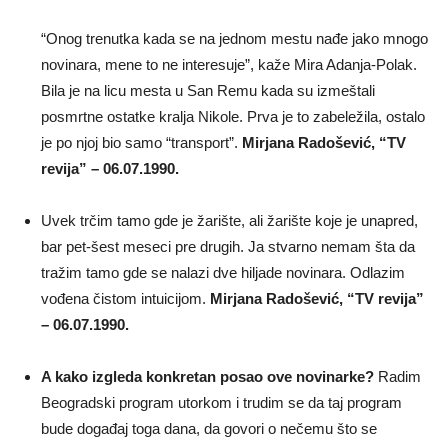
“Onog trenutka kada se na jednom mestu nađe jako mnogo
novinara, mene to ne interesuje”, kaže Mira Adanja-Polak.
Bila je na licu mesta u San Remu kada su izmeštali
posmrtne ostatke kralja Nikole. Prva je to zabeležila, ostalo
je po njoj bio samo “transport”.
Mirjana Radošević, “TV
revija” – 06.07.1990.
Uvek trčim tamo gde je žarište, ali žarište koje je unapred,
bar pet-šest meseci pre drugih. Ja stvarno nemam šta da
tražim tamo gde se nalazi dve hiljade novinara. Odlazim
vođena čistom intuicijom.
Mirjana Radošević, “TV revija”
– 06.07.1990.
A kako izgleda konkretan posao ove novinarke?
Radim
Beogradski program utorkom i trudim se da taj program
bude događaj toga dana, da govori o nečemu što se