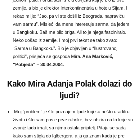
zemlje, a bio je direktor Interkontinentala u hotelu Sijam. I
rekao mi je: “Jao, pa vi ste došli iz Beograda, napraviću
vam sarmu”. Misleći da mene interesuje sarma, da jedem
u Bangkoku. Baš me bilo briga. Ali to je njega fasciniralo.
Neko došao iz zemlje. I moj prvi tekst se tako zvao:
“Sarma u Bangkoku”. Bio je objavljen u “Ilustrovanoj
politici”, prisjeća se gospođa Mira.
Ana Marković,
“Pobjeda” – 30.04.2004.
Kako Mira Adanja Polak dolazi do
ljudi?
Moj “problem” je što poznajem ljude koji su nešto uradili u
životu i što sam posle prve rubrike, bez obzira na to koje su
zvanje tada imali, sa njima ostala prijatelj. Pitaju se sada
kako sam stigla do Iglbergera, a ja ga znam kada je pre