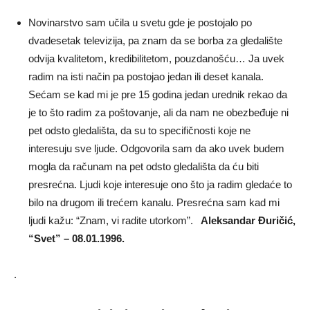
Novinarstvo sam učila u svetu gde je postojalo po
dvadesetak televizija, pa znam da se borba za gledalište
odvija kvalitetom, kredibilitetom, pouzdanošću… Ja uvek
radim na isti način pa postojao jedan ili deset kanala.
Sećam se kad mi je pre 15 godina jedan urednik rekao da
je to što radim za poštovanje, ali da nam ne obezbeđuje ni
pet odsto gledališta, da su to specifičnosti koje ne
interesuju sve ljude. Odgovorila sam da ako uvek budem
mogla da računam na pet odsto gledališta da ću biti
presrećna. Ljudi koje interesuje ono što ja radim gledaće to
bilo na drugom ili trećem kanalu. Presrećna sam kad mi
ljudi kažu: “Znam, vi radite utorkom”.
Aleksandar Đuričić,
“Svet” – 08.01.1996.
.