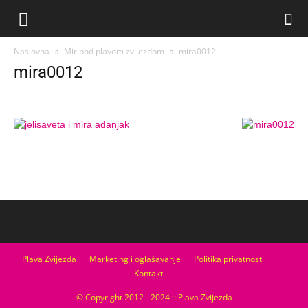
Naslovna
Mir pod plavom zvijezdom
mira0012
mira0012
Plava Zvijezda
Marketing i oglašavanje
Politika privatnosti
Kontakt
© Copyright 2012 - 2024 :: Plava Zvijezda