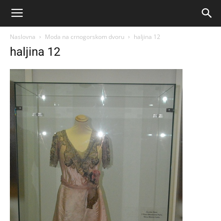
Naslovna
Moda na crnogorskom dvoru
haljina 12
haljina 12