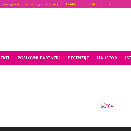
lava Zvijezda
Marketing i oglašavanje
Politika privatnosti
Kontakt
EKTI
POSLOVNI PARTNERI
RECENZIJE
HAUSTOR
IS