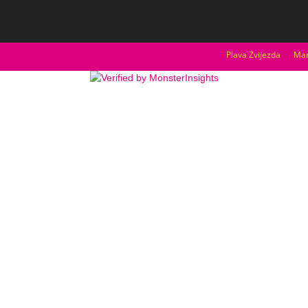
Plava Zvijezda
Mar