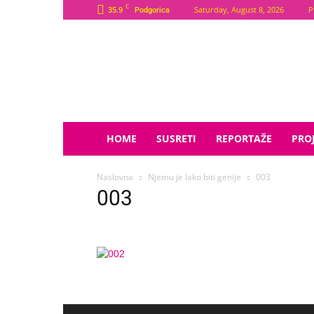
C
35.9
Saturday, August 8, 2026
P
Podgorica
Plava
Zvijezda
HOME
SUSRETI
REPORTAŽE
PROJ
Naslovna
Njemu je lako biti genije
003
003