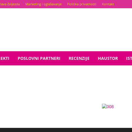
lava Zvijezda
Marketing i oglašavanje
Politika privatnosti
Kontakt
EKTI
POSLOVNI PARTNERI
RECENZIJE
HAUSTOR
IS