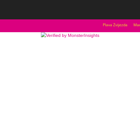
Plava Zvijezda
Mar