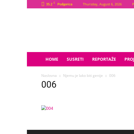
C
35.2
Thursday, August 6, 2026
P
Podgorica
Plava
Zvijezda
HOME
SUSRETI
REPORTAŽE
PROJ
Naslovna
Njemu je lako biti genije
006
006