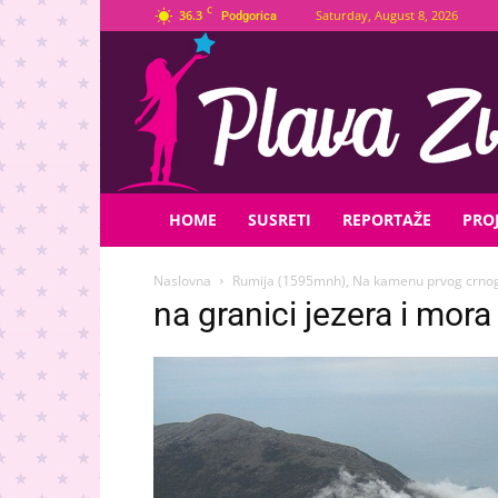
C
36.3
Saturday, August 8, 2026
Podgorica
Plava
Zvijezda
HOME
SUSRETI
REPORTAŽE
PROJ
Naslovna
Rumija (1595mnh), Na kamenu prvog crno
na granici jezera i mora