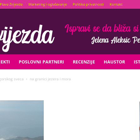
Plava Zvijezda
Marketing i oglašavanje
Politika privatnosti
Kontakt
EKTI
POSLOVNI PARTNERI
RECENZIJE
HAUSTOR
IS
gorskog sveca
na granici jezera i mora