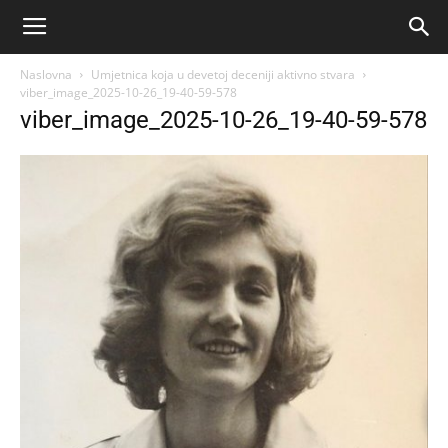
Naslovna
Umjetnica koja u devetoj deceniji aktivno stvara
viber_image_2025-10-26_19-40-59-578
viber_image_2025-10-26_19-40-59-578