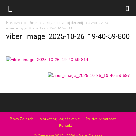
Naslovna
Umjetnica koja u devetoj deceniji aktivno stvara
viber_image_2025-10-26_19-40-59-800
viber_image_2025-10-26_19-40-59-800
Plava Zvijezda
Marketing i oglašavanje
Politika privatnosti
Kontakt
© Copyright 2012 - 2024 :: Plava Zvijezda