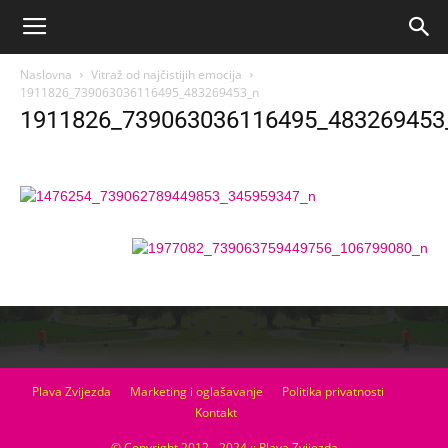
Naslovna
Vitraž od najčistijih emocija
1911826_739063036116495_483269453_n
1911826_739063036116495_483269453
Plava Zvijezda
Marketing i oglašavanje
Politika privatnosti
Kontakt
© Copyright 2012 - 2024 :: Plava Zvijezda