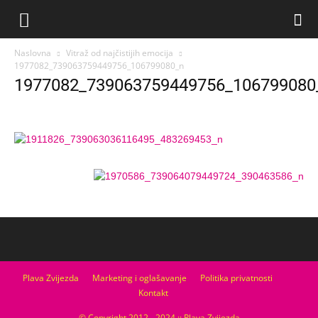
Naslovna
Vitraž od najčistijih emocija
1977082_739063759449756_106799080_n
1977082_739063759449756_106799080
Plava Zvijezda
Marketing i oglašavanje
Politika privatnosti
Kontakt
© Copyright 2012 - 2024 :: Plava Zvijezda