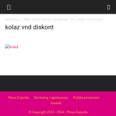
Naslovna
VND online diskont namještaja – II
kolaz vnd diskont
kolaz vnd diskont
Plava Zvijezda
Marketing i oglašavanje
Politika privatnosti
Kontakt
© Copyright 2012 - 2024 :: Plava Zvijezda