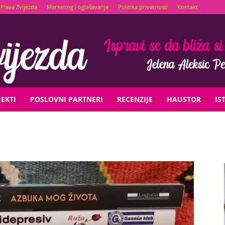
Plava Zvijezda
Marketing i oglašavanje
Politika privatnosti
Kontakt
EKTI
POSLOVNI PARTNERI
RECENZIJE
HAUSTOR
IS