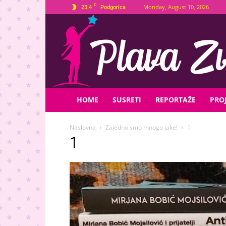
C
23.4
Monday, August 10, 2026
Podgorica
Plava
Zvijezda
HOME
SUSRETI
REPORTAŽE
PROJ
Naslovna
Zajedno smo mnogo jake!
1
1