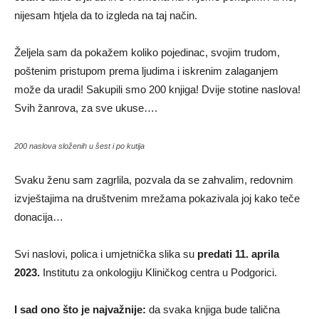
nijesam htjela da to izgleda na taj način.
Željela sam da pokažem koliko pojedinac, svojim trudom,
poštenim pristupom prema ljudima i iskrenim zalaganjem
može da uradi! Sakupili smo 200 knjiga! Dvije stotine naslova!
Svih žanrova, za sve ukuse….
200 naslova složenih u šest i po kutija
Svaku ženu sam zagrlila, pozvala da se zahvalim, redovnim
izvještajima na društvenim mrežama pokazivala joj kako teče
donacija…
Svi naslovi, polica i umjetnička slika su
predati 11. aprila
2023.
Institutu za onkologiju Kliničkog centra u Podgorici.
I sad ono što je najvažnije:
da svaka knjiga bude talična