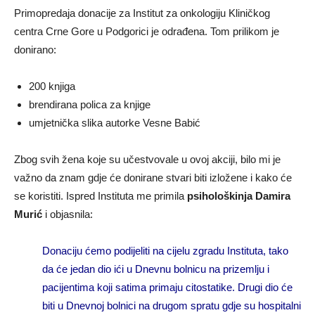
Primopredaja donacije za Institut za onkologiju Kliničkog
centra Crne Gore u Podgorici je odrađena. Tom prilikom je
donirano:
200 knjiga
brendirana polica za knjige
umjetnička slika autorke Vesne Babić
Zbog svih žena koje su učestvovale u ovoj akciji, bilo mi je
važno da znam gdje će donirane stvari biti izložene i kako će
se koristiti. Ispred Instituta me primila
psihološkinja Damira
Murić
i objasnila:
Donaciju ćemo podijeliti na cijelu zgradu Instituta, tako
da će jedan dio ići u Dnevnu bolnicu na prizemlju i
pacijentima koji satima primaju citostatike. Drugi dio će
biti u Dnevnoj bolnici na drugom spratu gdje su hospitalni