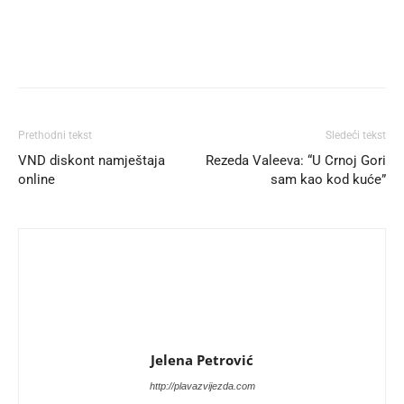
Prethodni tekst
Sledeći tekst
VND diskont namještaja
Rezeda Valeeva: “U Crnoj Gori
online
sam kao kod kuće”
Jelena Petrović
http://plavazvijezda.com