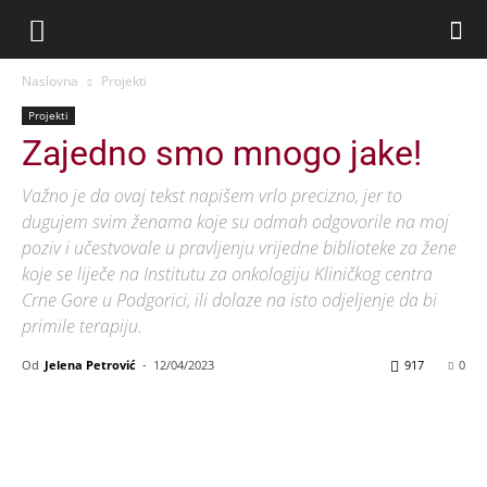
Naslovna
Projekti
Projekti
Zajedno smo mnogo jake!
Važno je da ovaj tekst napišem vrlo precizno, jer to
dugujem svim ženama koje su odmah odgovorile na moj
poziv i učestvovale u pravljenju vrijedne biblioteke za žene
koje se liječe na Institutu za onkologiju Kliničkog centra
Crne Gore u Podgorici, ili dolaze na isto odjeljenje da bi
primile terapiju.
Od
Jelena Petrović
-
12/04/2023
917
0