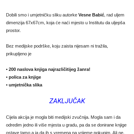
Dobili smo i umjetničku sliku autorke
Vesne Babić
, rad uljem
dimenzija 67x67cm, koja će naći mjesto u Institutu da uljepša
prostor.
Bez medijske podrške, koju zaista nijesam ni tražila,
prikupljeno je
• 200 naslova knjiga najrazličitijeg žanra!
• polica za knjige
• umjetnička slika
ZAKLJUČAK
Cijela akcija je mogla biti medijski zvučnija. Mogla sam i da
odredim jedno ili više mjesta u gradu, pa da se donirane knjige
ostave tamo a ja da ih s vremena na vrijeme pokupim. Ali ne,