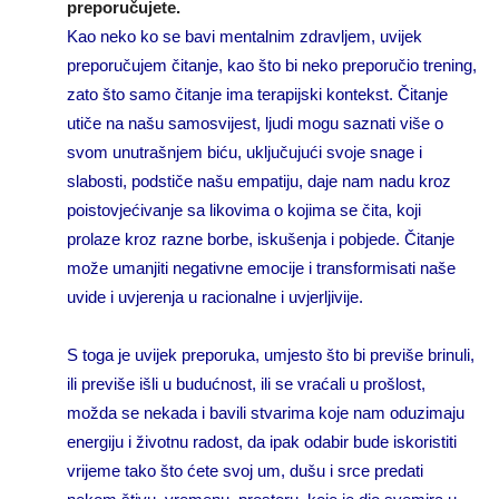
preporučujete.
Kao neko ko se bavi mentalnim zdravljem, uvijek
preporučujem čitanje, kao što bi neko preporučio trening,
zato što samo čitanje ima terapijski kontekst. Čitanje
utiče na našu samosvijest, ljudi mogu saznati više o
svom unutrašnjem biću, uključujući svoje snage i
slabosti, podstiče našu empatiju, daje nam nadu kroz
poistovjećivanje sa likovima o kojima se čita, koji
prolaze kroz razne borbe, iskušenja i pobjede. Čitanje
može umanjiti negativne emocije i transformisati naše
uvide i uvjerenja u racionalne i uvjerljivije.
S toga je uvijek preporuka, umjesto što bi previše brinuli,
ili previše išli u budućnost, ili se vraćali u prošlost,
možda se nekada i bavili stvarima koje nam oduzimaju
energiju i životnu radost, da ipak odabir bude iskoristiti
vrijeme tako što ćete svoj um, dušu i srce predati