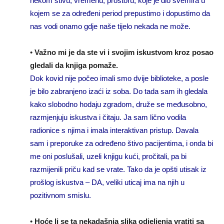
nekom štivu, vremenu, prostoru, koje je dio svemira u
kojem se za određeni period prepustimo i dopustimo da
nas vodi onamo gdje naše tijelo nekada ne može.
•
Važno mi je da ste vi i svojim iskustvom kroz posao
gledali da knjiga pomaže.
Dok kovid nije počeo imali smo dvije biblioteke, a posle
je bilo zabranjeno izaći iz soba. Do tada sam ih gledala
kako slobodno hodaju zgradom, druže se međusobno,
razmjenjuju iskustva i čitaju. Ja sam lično vodila
radionice s njima i imala interaktivan pristup. Davala
sam i preporuke za određeno štivo pacijentima, i onda bi
me oni poslušali, uzeli knjigu kući, pročitali, pa bi
razmijenili priču kad se vrate. Tako da je opšti utisak iz
prošlog iskustva – DA, veliki uticaj ima na njih u
pozitivnom smislu.
•
Hoće li se ta nekadašnja slika odjeljenja vratiti sa