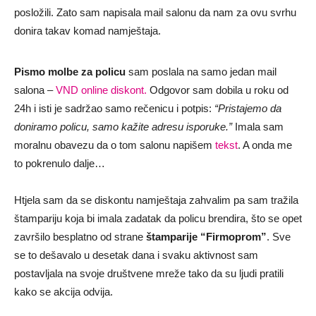
posložili. Zato sam napisala mail salonu da nam za ovu svrhu
donira takav komad namještaja.
Pismo molbe za policu
sam poslala na samo jedan mail
salona –
VND online diskont.
Odgovor sam dobila u roku od
24h i isti je sadržao samo rečenicu i potpis:
“Pristajemo da
doniramo policu, samo kažite adresu isporuke.”
Imala sam
moralnu obavezu da o tom salonu napišem
tekst
. A onda me
to pokrenulo dalje…
Htjela sam da se diskontu namještaja zahvalim pa sam tražila
štampariju koja bi imala zadatak da policu brendira, što se opet
završilo besplatno od strane
štamparije
“Firmoprom”
. Sve
se to dešavalo u desetak dana i svaku aktivnost sam
postavljala na svoje društvene mreže tako da su ljudi pratili
kako se akcija odvija.