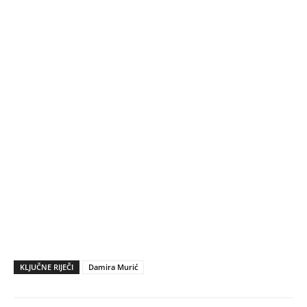
KLJUČNE RIJEČI
Damira Murić