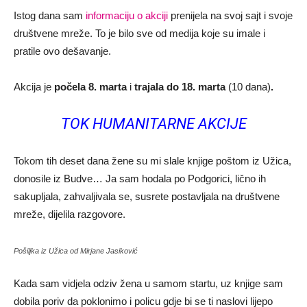
Istog dana sam
informaciju o akciji
prenijela na svoj sajt i svoje
društvene mreže. To je bilo sve od medija koje su imale i
pratile ovo dešavanje.
Akcija je
počela 8. marta
i
trajala do 18. marta
(10 dana)
.
TOK HUMANITARNE AKCIJE
Tokom tih deset dana žene su mi slale knjige poštom iz Užica,
donosile iz Budve… Ja sam hodala po Podgorici, lično ih
sakupljala, zahvaljivala se, susrete postavljala na društvene
mreže, dijelila razgovore.
Pošiljka iz Užica od Mirjane Jasiković
Kada sam vidjela odziv žena u samom startu, uz knjige sam
dobila poriv da poklonimo i policu gdje bi se ti naslovi lijepo