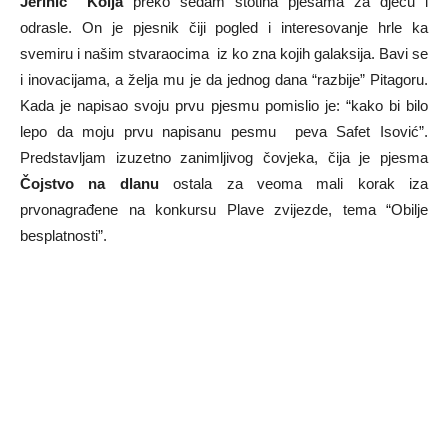
Jerinić Kolja
preko sedam stotina pjesama za djecu i
odrasle. On je pjesnik čiji pogled i interesovanje hrle ka
svemiru i našim stvaraocima iz ko zna kojih galaksija. Bavi se
i inovacijama, a želja mu je da jednog dana “razbije” Pitagoru.
Kada je napisao svoju prvu pjesmu pomislio je: “kako bi bilo
lepo da moju prvu napisanu pesmu peva Safet Isović”.
Predstavljam izuzetno zanimljivog čovjeka, čija je pjesma
Čojstvo na dlanu
ostala za veoma mali korak iza
prvonagrađene na konkursu Plave zvijezde, tema “Obilje
besplatnosti”.