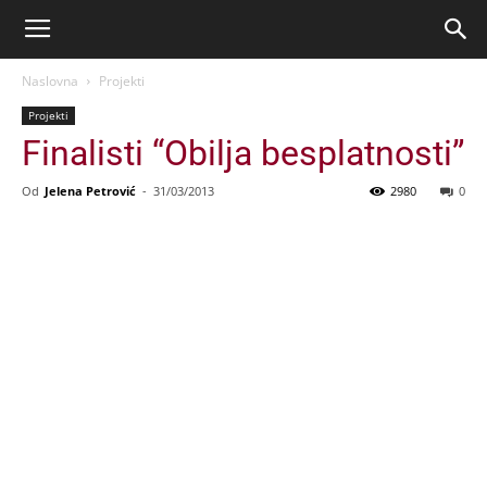
Naslovna
Projekti
Projekti
Finalisti “Obilja besplatnosti”
Od
Jelena Petrović
-
31/03/2013
2980
0