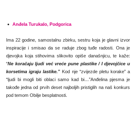
Anđela Turukalo, Podgorica
Ima 22 godine, samostalnu zbirku, sestru koja je glavni izvor
inspiracije i smisao da se raduje zbog tuđe radosti. Ona je
djevojka koja stihovima slikovito opiše današnjicu, te kaže:
“
Ne koračaju ljudi već vreće pune plastike /
I djevojčice u
korsetima igraju lastike.”
Kod nje “zvijezde pletu korake” a
“ljudi bi mogli biti oblaci samo kad bi…”Anđelina pjesma je
takođe jedna od prvih deset najboljih pristiglih na naš konkurs
pod temom Obilje besplatnosti.