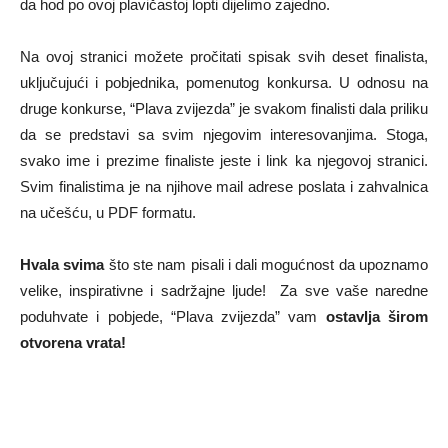
da hod po ovoj plavičastoj lopti dijelimo zajedno.
Na ovoj stranici možete pročitati spisak svih deset finalista,
uključujući i pobjednika, pomenutog konkursa. U odnosu na
druge konkurse, “Plava zvijezda” je svakom finalisti dala priliku
da se predstavi sa svim njegovim interesovanjima. Stoga,
svako ime i prezime finaliste jeste i link ka njegovoj stranici.
Svim finalistima je na njihove mail adrese poslata i zahvalnica
na učešću, u PDF formatu.
Hvala svima
što ste nam pisali i dali mogućnost da upoznamo
velike, inspirativne i sadržajne ljude! Za sve vaše naredne
poduhvate i pobjede, “Plava zvijezda” vam
ostavlja širom
otvorena vrata!