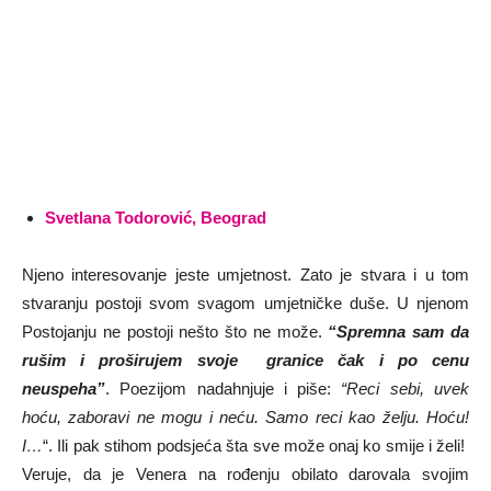
Svetlana Todorović, Beograd
Njeno interesovanje jeste umjetnost. Zato je stvara i u tom
stvaranju postoji svom svagom umjetničke duše. U njenom
Postojanju ne postoji nešto što ne može.
“Spremna sam da
rušim i proširujem svoje granice čak i po cenu
neuspeha”
. Poezijom nadahnjuje i piše:
“Reci sebi, uvek
hoću, zaboravi ne mogu i neću. Samo reci kao želju. Hoću!
I…
“. Ili pak stihom podsjeća šta sve može onaj ko smije i želi!
Veruje, da je Venera na rođenju obilato darovala svojim