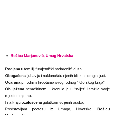
Božica Marjanović, Umag Hrvatska
Rodjena
u familiji “umjetnički nadarenih” duša.
Obogaćena
ljubavlju i naklonošću njenih bliskih i dragih ljudi.
Očarana
prirodnim ljepotama svog rodnog ” Gorskog kraja”
Obilježena
nemaštinom – krenula je u “svijet” i tražila svoje
mjesto u njemu.
I na kraju
ožalošćena
gubitkom voljenih osoba.
Predstavljam poetesu iz Umaga, Hrvatske,
Božicu