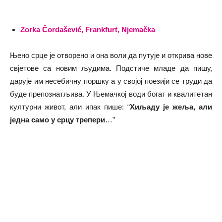
Zorka Čordašević, Frankfurt, Njemačka
Њено срце је отворено и она воли да путује и открива нове
свјетове са новим људима. Подстиче младе да пишу,
дарује им несебичну поршку а у својој поезији се труди да
буде препознатљива. У Њемачкој води богат и квалитетан
културни живот, али ипак пише: “
Хиљаду је жеља, али
једна само
у срцу трепери
…”