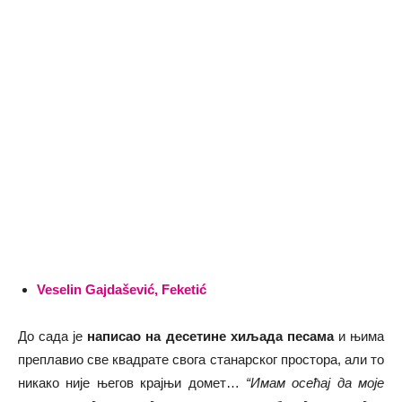
Veselin Gajdašević, Feketić
До сада је
написао на десетине хиљада песама
и њима
преплавио све квадрате свога станарског простора, али то
никако није његов крајњи домет…
“Имам осећај да моје