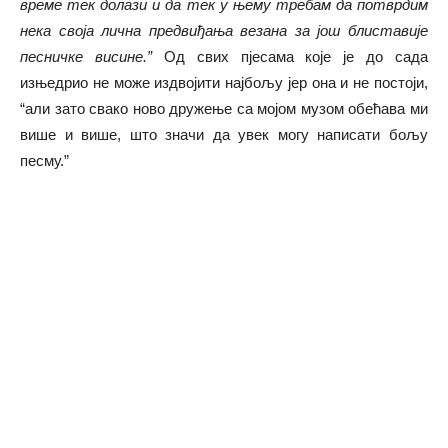
време тек долази и да тек у њему требам да потврдим
нека своја лична предвиђања везана за још блиставије
песничке висине.”
Од свих пјесама које је до сада
изњедрио не може издвојити најбољу јер она и не постоји,
“али зато свако ново дружење са мојом музом обећава ми
више и више, што значи да увек могу написати бољу
песму.”