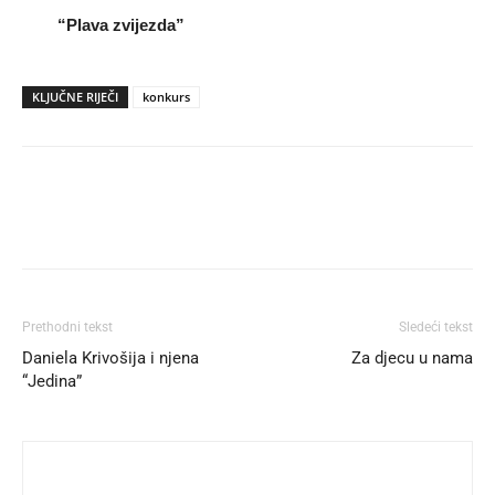
“Plava zvijezda”
KLJUČNE RIJEČI
konkurs
Prethodni tekst
Sledeći tekst
Daniela Krivošija i njena
Za djecu u nama
“Jedina”