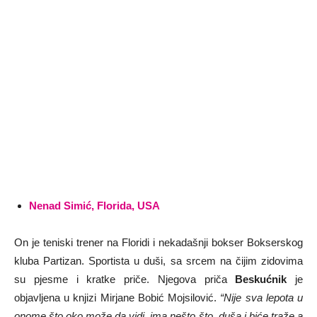
Nenad Simić, Florida, USA
On je teniski trener na Floridi i nekadašnji bokser Bokserskog
kluba Partizan. Sportista u duši, sa srcem na čijim zidovima
su pjesme i kratke priče. Njegova priča
Beskućnik
je
objavljena u knjizi Mirjane Bobić Mojsilović.
“Nije sva lepota u
onome što oko može da vidi, ima nešto što duša i biće traže a