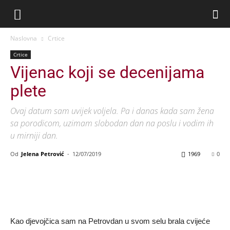
Naslovna
Crtice
Crtice
Vijenac koji se decenijama
plete
Ovaj datum sam uvijek voljela. Pa i danas kada sam žena
sa porodicom, uzimam slobodan dan na poslu i vodim ih
u mirniji dan.
Od
Jelena Petrović
-
12/07/2019
1969
0
Kao djevojčica sam na Petrovdan u svom selu brala cvijeće