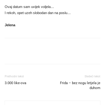
Ovaj datum sam uvijek voljela…
I rekoh, opet uzeh slobodan dan na poslu…
Jelena
Prethodni tekst
Sledeći tekst
3.000 like-ova
Frida – bez nogu letjela je
duhom