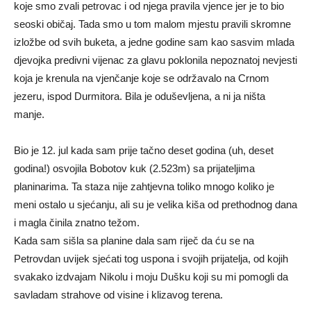
koje smo zvali petrovac i od njega pravila vjence jer je to bio
seoski običaj. Tada smo u tom malom mjestu pravili skromne
izložbe od svih buketa, a jedne godine sam kao sasvim mlada
djevojka predivni vijenac za glavu poklonila nepoznatoj nevjesti
koja je krenula na vjenčanje koje se održavalo na Crnom
jezeru, ispod Durmitora. Bila je oduševljena, a ni ja ništa
manje.
Bio je 12. jul kada sam prije tačno deset godina (uh, deset
godina!) osvojila Bobotov kuk (2.523m) sa prijateljima
planinarima. Ta staza nije zahtjevna toliko mnogo koliko je
meni ostalo u sjećanju, ali su je velika kiša od prethodnog dana
i magla činila znatno težom.
Kada sam sišla sa planine dala sam riječ da ću se na
Petrovdan uvijek sjećati tog uspona i svojih prijatelja, od kojih
svakako izdvajam Nikolu i moju Dušku koji su mi pomogli da
savladam strahove od visine i klizavog terena.