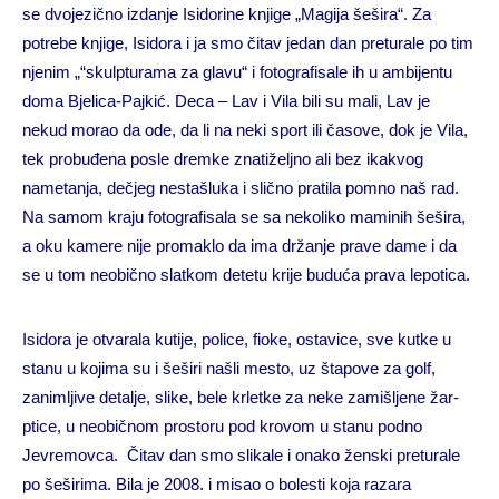
se dvojezično izdanje Isidorine knjige „Magija šešira“. Za
potrebe knjige, Isidora i ja smo čitav jedan dan preturale po tim
njenim „“skulpturama za glavu“ i fotografisale ih u ambijentu
doma Bjelica-Pajkić. Deca – Lav i Vila bili su mali, Lav je
nekud morao da ode, da li na neki sport ili časove, dok je Vila,
tek probuđena posle dremke znatiželjno ali bez ikakvog
nametanja, dečjeg nestašluka i slično pratila pomno naš rad.
Na samom kraju fotografisala se sa nekoliko maminih šešira,
a oku kamere nije promaklo da ima držanje prave dame i da
se u tom neobično slatkom detetu krije buduća prava lepotica.
Isidora je otvarala kutije, police, fioke, ostavice, sve kutke u
stanu u kojima su i šeširi našli mesto, uz štapove za golf,
zanimljive detalje, slike, bele krletke za neke zamišljene žar-
ptice, u neobičnom prostoru pod krovom u stanu podno
Jevremovca. Čitav dan smo slikale i onako ženski preturale
po šeširima. Bila je 2008. i misao o bolesti koja razara