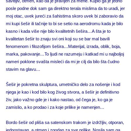
savitljiv, otmen, kao da je pravljen za mene. Kupio ga je jedno
posle podne dok sam ga direktno terala mislima da to uradi, jer
moj otac, uvek jureći za šahistima skoro uvek bi zaboravio da
mi kupi šešir ili tačnije to bi se setio na aerodromu kada je bilo
kasno i kada više nije bilo kvalitetnih šešira…A šta je to
kvalitetan šešir to znaju svi oni koji su se bar mal bavili
fenomenom i filozofijom šešira…Materijal, izrada, oblik, boja,
marka, pakovanje…To ljudi ne razumeju i katkad mi u najboljoj
nameri poklone svašta misleći da mi je cilj da bilo šta čudno
stavim na glavu…
Šešir je pokretna skulptura, umetničko delo za nošenje i kod
njega je kao i kod bilo kog živog stvora, a šešir je definitivno
živ, jako važno gde je i kako nastao, od čega je, ko ga je
zamislio, a ko prodao i za koje prilike je namenjen…
Bordo šešir od pliša sa satenskom trakom je izdržljiv, otporan,
jednostavan, a otmen i zgodan za sve prilike. Nosila sam ga