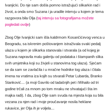
Ivanjicki. Do nje sam došla pomno istražujući slikarkin rad i
život, a onda smo Suzana i ja uradile intervju u kojem je tema
razgovora bila Olja (
taj intervju sa fotografijama možete
pogledati ovdje
)
Zbog Olje Ivanjicki sam išla kaldrmom Kosančićevog venca u
Beogradu, sa iskrenim poštovanjem istraživala svaki pedalj
ulaza u kojem je slikarka stanovala i stvarala (a od kojeg je
Suzana napravila malu galeriju od podataka i štampanih slika
svih umjetnika koji su živjeli u stanovima tog ulaza). Sjećam
se da sam se zavlačila i u mračne hodnike tog ulaza i čitala
imena na vratima iza kojih su stvarali Petar Lubarda, Branko
Stanković… (a moji Gavrilo od tadašnjih pet i Mihailo od tri
godine trčali za mnom po tom mraku ne shvatajući šta im
majka radi). I da, zbog Olje sam svuda na mjesta koja su bila
vezana za njen rad i moje proučavanje nosila heklane
rukavice, jer Olja ih je voljela…