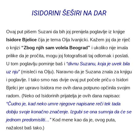
ISIDORINI ŠEŠIRI NA DAR
Ovaj put pišem Suzani da bih joj prenijela poglavlje iz knjige
Isidore Bjelice
čija je tema Olja Ivanjicki. Kažem joj da je riječ
o knjizi
“Zbog njih sam volela Beograd”
i ukoliko nije imala
prilike da je pročita, mogu joj fotografisati taj odlomak i poslati.
U tom poglavlju pominje baš i
“divnu Suzanu, koja je uvek bila
uz nju”
(misleći na Olju). Naravno da je Suzana znala za knjigu
i poglavlje. I tako smo nas dvije ovaj put počele priču o Isidori
Bjelici jer upravo Isidora me ovih dana potpuno opčinila svojim
radom. (Neko od Isidorinih prijatelja je ovih dana napisao:
“Čudno je, kad neko umre njegove napisane reči tek tada
dobiju svoje konačno značenje. Izgubi se ona sumnja da će se
jednom predomisliti…”
Kod mene kao da je, ovog puta,
nažalost baš tako.)