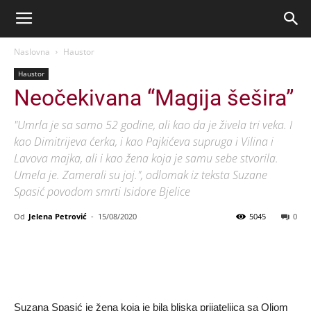
Naslovna
Haustor
Haustor
Neočekivana “Magija šešira”
"Umrla je sa samo 52 godine, ali kao da je živela tri veka. I
kao Dimitrijeva ćerka, i kao Pajkićeva supruga i Vilina i
Lavova majka, ali i kao žena koja je samu sebe stvorila.
Umela je. Zamerali su joj.", odlomak iz teksta Suzane
Spasić povodom smrti Isidore Bjelice
Od
Jelena Petrović
-
15/08/2020
5045
0
Suzana Spasić je žena koja je bila bliska prijateljica sa Oljom