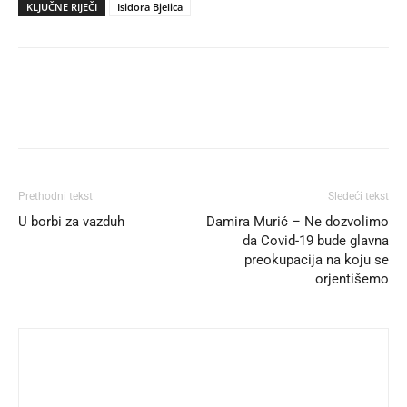
KLJUČNE RIJEČI
Isidora Bjelica
Prethodni tekst
Sledeći tekst
U borbi za vazduh
Damira Murić – Ne dozvolimo
da Covid-19 bude glavna
preokupacija na koju se
orjentišemo