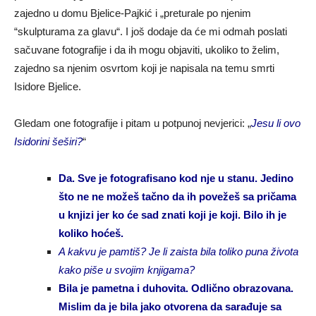
zajedno u domu Bjelice-Pajkić i „preturale po njenim
“skulpturama za glavu“. I još dodaje da će mi odmah poslati
sačuvane fotografije i da ih mogu objaviti, ukoliko to želim,
zajedno sa njenim osvrtom koji je napisala na temu smrti
Isidore Bjelice.
Gledam one fotografije i pitam u potpunoj nevjerici: „
Jesu li ovo
Isidorini šeširi?
“
Da. Sve je fotografisano kod nje u stanu. Jedino
što ne ne možeš tačno da ih povežeš sa pričama
u knjizi jer ko će sad znati koji je koji. Bilo ih je
koliko hoćeš.
A kakvu je pamtiš? Je li zaista bila toliko puna života
kako piše u svojim knjigama?
Bila je pametna i duhovita. Odlično obrazovana.
Mislim da je bila jako otvorena da sarađuje sa