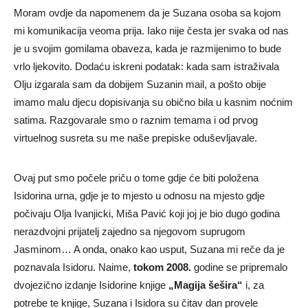
Moram ovdje da napomenem da je Suzana osoba sa kojom
mi komunikacija veoma prija. Iako nije česta jer svaka od nas
je u svojim gomilama obaveza, kada je razmijenimo to bude
vrlo ljekovito. Dodaću iskreni podatak: kada sam istraživala
Olju izgarala sam da dobijem Suzanin mail, a pošto obije
imamo malu djecu dopisivanja su obično bila u kasnim noćnim
satima. Razgovarale smo o raznim temama i od prvog
virtuelnog susreta su me naše prepiske oduševljavale.
Ovaj put smo počele priču o tome gdje će biti položena
Isidorina urna, gdje je to mjesto u odnosu na mjesto gdje
počivaju Olja Ivanjicki, Miša Pavić koji joj je bio dugo godina
nerazdvojni prijatelj zajedno sa njegovom suprugom
Jasminom… A onda, onako kao usput, Suzana mi reče da je
poznavala Isidoru. Naime,
tokom 2008.
godine se pripremalo
dvojezično izdanje Isidorine knjige
„Magija šešira“
i, za
potrebe te knjige, Suzana i Isidora su čitav dan provele