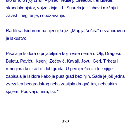
što smo o njoj znali – pisac, reditelj, toreador, trendseter,
skandalmajstor, vojvotkinja itd. Susrela je i ljubav i mržnju i
zavist i negiranje, i obožavanje.
Raditi sa Isidorom na njenoj knjizi „Magija šešira“ nezaboravno
je iskustvo.
Pisala je Isidora o prijateljima kojih više nema o Olji, Dragošu,
Buletu, Paviću, Kseniji Zečević, Kavaji, Jovu, Geri, Tirketu i
mnogima koji su bili duh grada. U prvoj rečenici te knjige
zapisala je Isidora kako je pust grad bez njih. Sada je još jedna
zvezdica beogradskog neba zasijala drugačijim, nebeskim
sjajem. Počivaj u miru, Isi. “
***