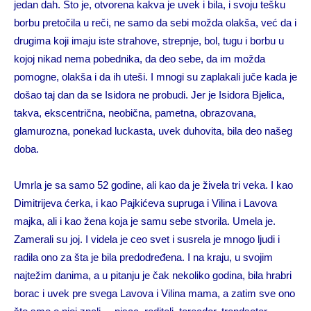
jedan dah. Što je, otvorena kakva je uvek i bila, i svoju tešku
borbu pretočila u reči, ne samo da sebi možda olakša, već da i
drugima koji imaju iste strahove, strepnje, bol, tugu i borbu u
kojoj nikad nema pobednika, da deo sebe, da im možda
pomogne, olakša i da ih uteši. I mnogi su zaplakali juče kada je
došao taj dan da se Isidora ne probudi. Jer je Isidora Bjelica,
takva, ekscentrična, neobična, pametna, obrazovana,
glamurozna, ponekad luckasta, uvek duhovita, bila deo našeg
doba.
Umrla je sa samo 52 godine, ali kao da je živela tri veka. I kao
Dimitrijeva ćerka, i kao Pajkićeva supruga i Vilina i Lavova
majka, ali i kao žena koja je samu sebe stvorila. Umela je.
Zamerali su joj. I videla je ceo svet i susrela je mnogo ljudi i
radila ono za šta je bila predodređena. I na kraju, u svojim
najtežim danima, a u pitanju je čak nekoliko godina, bila hrabri
borac i uvek pre svega Lavova i Vilina mama, a zatim sve ono