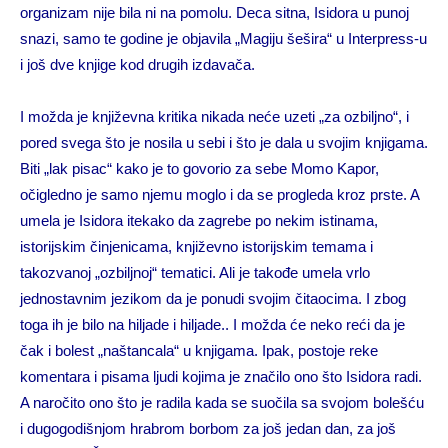
organizam nije bila ni na pomolu. Deca sitna, Isidora u punoj
snazi, samo te godine je objavila „Magiju šešira“ u Interpress-u
i još dve knjige kod drugih izdavača.
I možda je književna kritika nikada neće uzeti „za ozbiljno“, i
pored svega što je nosila u sebi i što je dala u svojim knjigama.
Biti „lak pisac“ kako je to govorio za sebe Momo Kapor,
očigledno je samo njemu moglo i da se progleda kroz prste. A
umela je Isidora itekako da zagrebe po nekim istinama,
istorijskim činjenicama, književno istorijskim temama i
takozvanoj „ozbiljnoj“ tematici. Ali je takođe umela vrlo
jednostavnim jezikom da je ponudi svojim čitaocima. I zbog
toga ih je bilo na hiljade i hiljade.. I možda će neko reći da je
čak i bolest „naštancala“ u knjigama. Ipak, postoje reke
komentara i pisama ljudi kojima je značilo ono što Isidora radi.
A naročito ono što je radila kada se suočila sa svojom bolešću
i dugogodišnjom hrabrom borbom za još jedan dan, za još