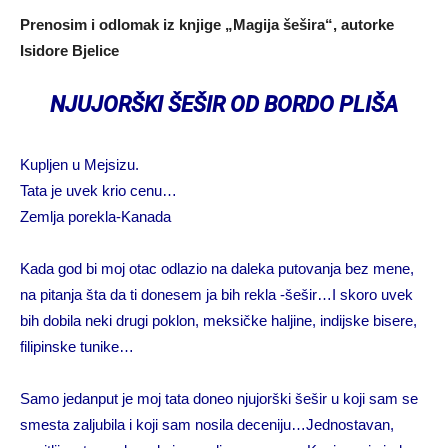
Prenosim i odlomak iz knjige „Magija šešira“, autorke
Isidore Bjelice
NJUJORŠKI ŠEŠIR OD BORDO PLIŠA
Kupljen u Mejsizu.
Tata je uvek krio cenu…
Zemlja porekla-Kanada
Kada god bi moj otac odlazio na daleka putovanja bez mene,
na pitanja šta da ti donesem ja bih rekla -šešir…I skoro uvek
bih dobila neki drugi poklon, meksičke haljine, indijske bisere,
filipinske tunike…
Samo jedanput je moj tata doneo njujorški šešir u koji sam se
smesta zaljubila i koji sam nosila deceniju…Jednostavan,