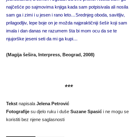
najčešće po sajmovima knjiga kada sam potpisivala ali nosila
sam ga i zimi i u jesen i rano leto…Srednjeg oboda, savitljiv,
prilagodljiv, lepe boje on je možda najpraktičniji šešir koji sam
imala i dan danas ne razumem šta bi mom ocu da se te
njujorške jeseni seti da mi ga kupi…
(Magija šešira, Interpress, Beograd, 2008)
***
Tekst
napisala
Jelena Petrović
Fotografije
su djelo ruku i duše
Suzane Spasić
i ne mogu se
koristiti bez njene saglasnosti