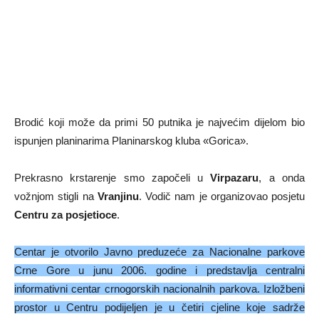
Brodić koji može da primi 50 putnika je najvećim dijelom bio
ispunjen planinarima Planinarskog kluba «Gorica».
Prekrasno krstarenje smo započeli u
Virpazaru
, a onda
vožnjom stigli na
Vranjinu
. Vodič nam je organizovao posjetu
Centru za posjetioce
.
Centar je otvorilo Javno preduzeće za Nacionalne parkove
Crne Gore u junu 2006. godine i predstavlja centralni
informativni centar crnogorskih nacionalnih parkova. Izložbeni
prostor u Centru podijeljen je u četiri cjeline koje sadrže