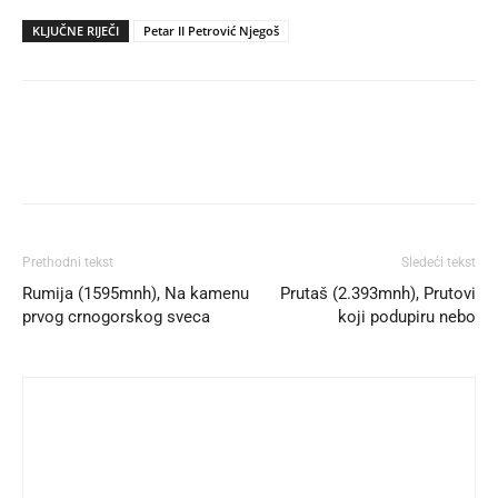
KLJUČNE RIJEČI
Petar II Petrović Njegoš
Prethodni tekst
Sledeći tekst
Rumija (1595mnh), Na kamenu
Prutaš (2.393mnh), Prutovi
prvog crnogorskog sveca
koji podupiru nebo