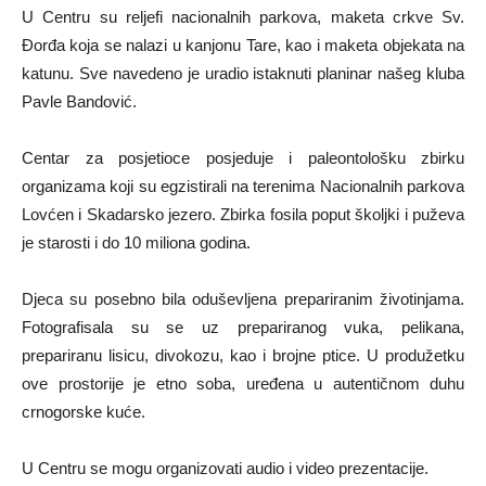
U Centru su reljefi nacionalnih parkova, maketa crkve Sv.
Đorđa koja se nalazi u kanjonu Tare, kao i maketa objekata na
katunu. Sve navedeno je uradio istaknuti planinar našeg kluba
Pavle Bandović.
Centar za posjetioce posjeduje i paleontološku zbirku
organizama koji su egzistirali na terenima Nacionalnih parkova
Lovćen i Skadarsko jezero. Zbirka fosila poput školjki i puževa
je starosti i do 10 miliona godina.
Djeca su posebno bila oduševljena prepariranim životinjama.
Fotografisala su se uz prepariranog vuka, pelikana,
prepariranu lisicu, divokozu, kao i brojne ptice. U produžetku
ove prostorije je etno soba, uređena u autentičnom duhu
crnogorske kuće.
U Centru se mogu organizovati audio i video prezentacije.