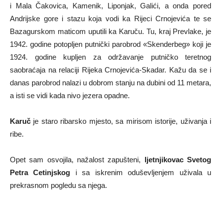
i Mala Čakovica, Kamenik, Liponjak, Galići, a onda pored
Andrijske gore i stazu koja vodi ka Rijeci Crnojevića te se
Bazagurskom maticom uputili ka Karuču. Tu, kraj Prevlake, je
1942. godine potopljen putnički parobrod «Skenderbeg» koji je
1924. godine kupljen za održavanje putničko teretnog
saobraćaja na relaciji Rijeka Crnojevića-Skadar. Kažu da se i
danas parobrod nalazi u dobrom stanju na dubini od 11 metara,
a isti se vidi kada nivo jezera opadne.
Karuč
je staro ribarsko mjesto, sa mirisom istorije, uživanja i
ribe.
Opet sam osvojila, nažalost zapušteni,
ljetnjikovac Svetog
Petra Cetinjskog
i sa iskrenim oduševljenjem uživala u
prekrasnom pogledu sa njega.