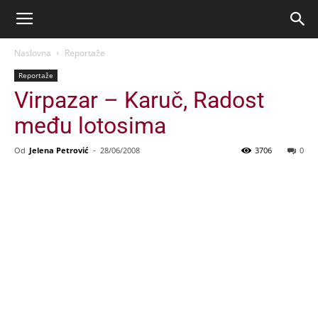
Naslovna
Reportaže
Reportaže
Virpazar – Karuč, Radost
među lotosima
Od
Jelena Petrović
-
28/06/2008
3706
0