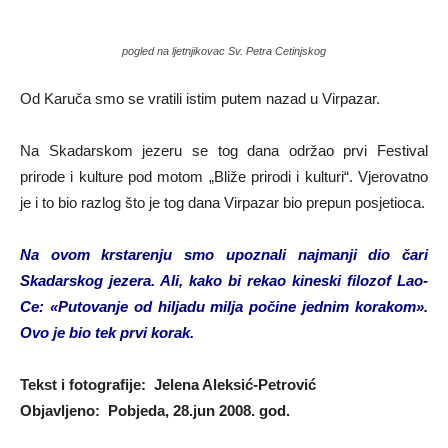
pogled na ljetnjikovac Sv. Petra Cetinjskog
Od Karuča smo se vratili istim putem nazad u Virpazar.
Na Skadarskom jezeru se tog dana održao prvi Festival
prirode i kulture pod motom „Bliže prirodi i kulturi“. Vjerovatno
je i to bio razlog što je tog dana Virpazar bio prepun posjetioca.
Na ovom krstarenju smo upoznali najmanji dio čari
Skadarskog jezera. Ali, kako bi rekao kineski filozof Lao-
Ce: «Putovanje od hiljadu milja počine jednim korakom».
Ovo je bio tek prvi korak.
Tekst i fotografije: Jelena Aleksić-Petrović
Objavljeno: Pobjeda, 28.jun 2008. god.