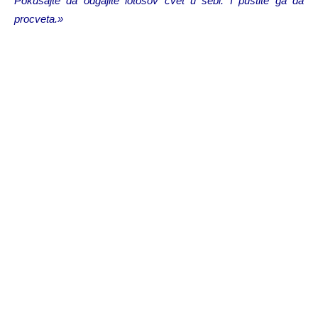
Pokušajte da odgajite lotosov cvet u sebi. I pustite ga da
procveta.»