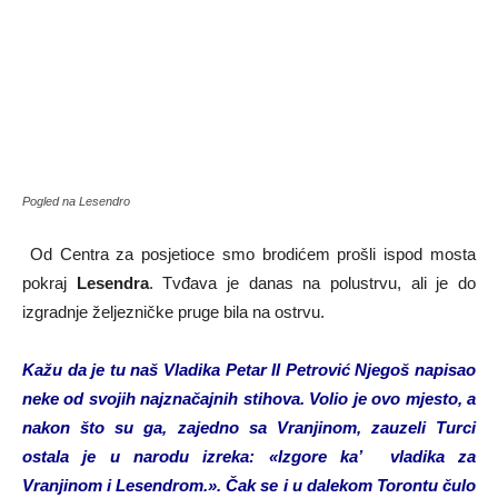
Pogled na Lesendro
Od Centra za posjetioce smo brodićem prošli ispod mosta
pokraj
Lesendra
. Tvđava je danas na polustrvu, ali je do
izgradnje željezničke pruge bila na ostrvu.
Kažu da je tu naš Vladika Petar II Petrović Njegoš napisao
neke od svojih najznačajnih stihova. Volio je ovo mjesto, a
nakon što su ga, zajedno sa Vranjinom, zauzeli Turci
ostala je u narodu izreka: «Izgore ka’ vladika za
Vranjinom i Lesendrom.». Čak se i u dalekom Torontu čulo